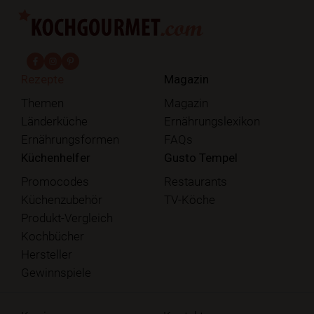
fab fa-facebook-f
fab fa-instagram
fab fa-pinterest
Rezepte
Magazin
Themen
Magazin
Länderküche
Ernährungslexikon
Ernährungsformen
FAQs
Küchenhelfer
Gusto Tempel
Promocodes
Restaurants
Küchenzubehör
TV-Köche
Produkt-Vergleich
Kochbücher
Hersteller
Gewinnspiele