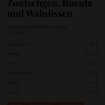
Zwetschgen, Rucola
und Walnüssen
25 Min Gesamt
20 Min Arbeit
0
Nährwerte pro
100 g
Kalorien
216 kcal
Fett
10.3 g
Kohlenhydrate
27.4 g
Protein
4.7 g
Zucker
6.8 g