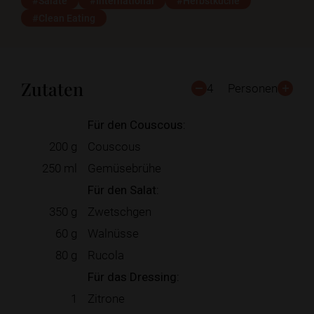
#Salate
#International
#Herbstküche
#Clean Eating
Zutaten
4
Personen
Für den Couscous:
200
g
Couscous
250
ml
Gemüsebrühe
Für den Salat:
350
g
Zwetschgen
60
g
Walnüsse
80
g
Rucola
Für das Dressing:
1
Zitrone