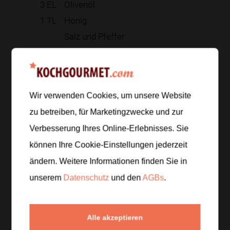
3
EL
Olivenöl
1
TL
Honig
Salz und Pfeffer
Zur Einkaufsliste hinzufügen
Wir verwenden Cookies, um unsere Website
zu betreiben, für Marketingzwecke und zur
Zubereitung
Verbesserung Ihres Online-Erlebnisses. Sie
können Ihre Cookie-Einstellungen jederzeit
Schritt 1
/
5
ändern. Weitere Informationen finden Sie in
Couscous mit heißer Gemüsebrühe übergießen,
unserem
Datenschutz
und den
AGBs
.
abdecken und
ca. 5 Minuten
quellen lassen. Danach
mit einer Gabel auflockern, damit er nicht klumpt.
Alle akzeptieren
Schritt 2
/
5