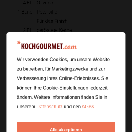
4
EL
Olivenöl
1
Bund
Petersilie
Für das Finish
2
EL
geröstete Kerne
Zur Einkaufsliste hinzufügen
Wir verwenden Cookies, um unsere Website
zu betreiben, für Marketingzwecke und zur
Verbesserung Ihres Online-Erlebnisses. Sie
Zubereitung
können Ihre Cookie-Einstellungen jederzeit
Schritt 1
/
5
ändern. Weitere Informationen finden Sie in
Couscous in eine Schüssel geben, salzen und mit
unserem
Datenschutz
und den
AGBs
.
ca.
230 ml
heißer Gemüsebrühe oder Wasser
übergießen. Zugedeckt
ca. 8 Minuten
quellen lassen,
dann mit einer Gabel auflockern.
Alle akzeptieren