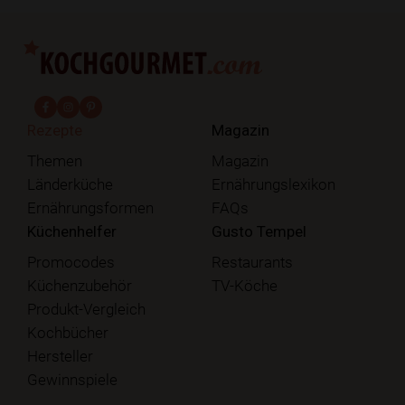
fab fa-facebook-f
fab fa-instagram
fab fa-pinterest
Rezepte
Magazin
Themen
Magazin
Länderküche
Ernährungslexikon
Ernährungsformen
FAQs
Küchenhelfer
Gusto Tempel
Promocodes
Restaurants
Küchenzubehör
TV-Köche
Produkt-Vergleich
Kochbücher
Hersteller
Gewinnspiele