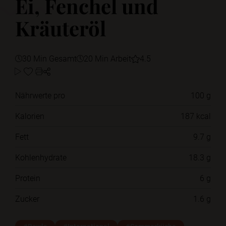
Ei, Fenchel und
Kräuteröl
30 Min Gesamt
20 Min Arbeit
4.5
Nährwerte pro
100 g
Kalorien
187 kcal
Fett
9.7 g
Kohlenhydrate
18.3 g
Protein
6 g
Zucker
1.6 g