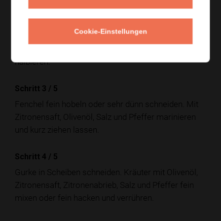
Schritt 2
/
5
Cookie-Einstellungen
Eier in kochendem Wasser
7 bis 8 Minuten
wachsweich kochen, kalt abschrecken, schälen und
halbieren.
Schritt 3
/
5
Fenchel fein hobeln oder sehr dünn schneiden. Mit
Zitronensaft, Olivenöl, Salz und Pfeffer marinieren
und kurz ziehen lassen.
Schritt 4
/
5
Gurke in Scheiben schneiden. Kräuter mit Olivenöl,
Zitronensaft, Zitronenabrieb, Salz und Pfeffer fein
mixen oder fein hacken und verrühren.