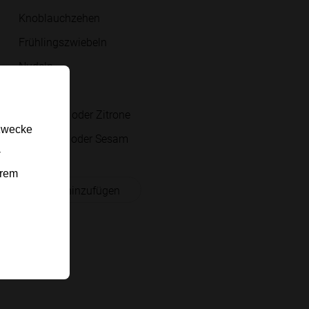
Knoblauchzehen
Frühlingszwiebeln
Nudeln
Chili-Öl
Sojasauce oder Zitrone
gzwecke
Brotbrösel oder Sesam
-
erem
 Einkaufsliste hinzufügen