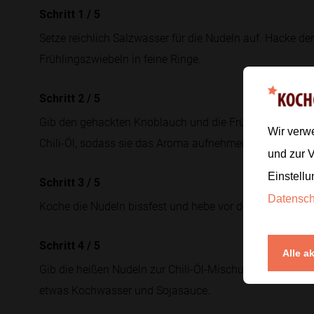
Schritt 1
/
5
Setze reichlich Salzwasser für die Nudeln auf. Hacke d
Frühlingszwiebeln in feine Ringe.
Schritt 2
/
5
Gib den gehackten Knoblauch und die Frühlingszwiebeln
Wir verw
Chili-Öl, sodass sie das Aroma aufnehmen.
und zur 
Einstellu
Schritt 3
/
5
Datensc
Koche die Nudeln bissfest und hebe vor dem Abgießen 
Schritt 4
/
5
Alle a
Gib die heißen Nudeln zur Chili-Öl-Mischung, schwenke a
etwas Kochwasser und Sojasauce.