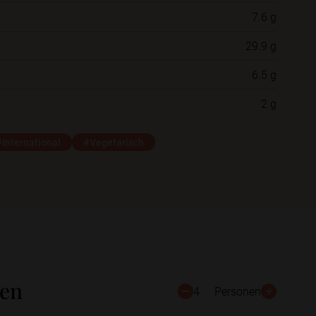
7.6 g
Neue Ordner
29.9 g
6.5 g
Schließen
Speichern
2 g
#International
#Vegetarisch
ten
4
Personen