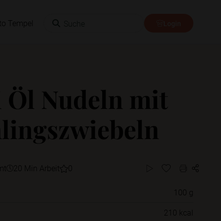
Suche
to Tempel
Login
i Öl Nudeln mit
lingszwiebeln
mt
20 Min Arbeit
0
100 g
Willst du das Rezept in einem Ordner
210 kcal
speichern?