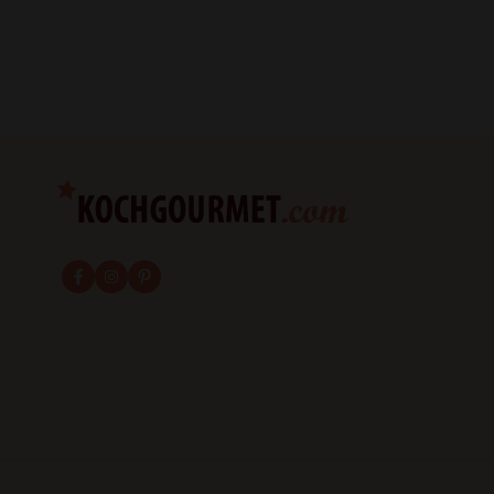
fab fa-facebook-f
fab fa-instagram
fab fa-pinterest