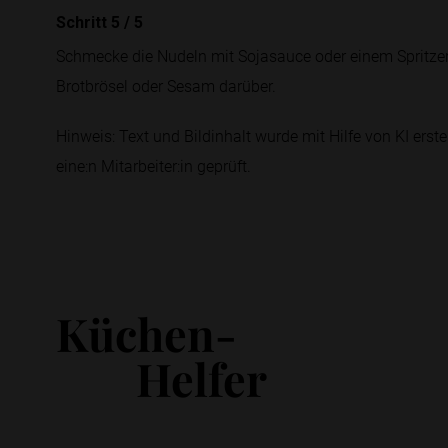
Schritt 5
/
5
Schmecke die Nudeln mit Sojasauce oder einem Spritzer
Brotbrösel oder Sesam darüber.
Hinweis: Text und Bildinhalt wurde mit Hilfe von KI erstel
eine:n Mitarbeiter:in geprüft.
Küchen-
Helfer