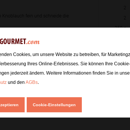
2
en Knoblauch fein und schneide die
2
350
g
2
EL
 in eine hitzefeste Schüssel zum
enden Cookies, um unsere Website zu betreiben, für Marketin
40
g
Verbesserung Ihres Online-Erlebnisses. Sie können Ihre Cookie
ngen jederzeit ändern. Weitere Informationen finden Sie in uns
Zur
hutz
und den
AGBs
.
etwas Kochwasser auf.
kzeptieren
Cookie-Einstellungen
lles durch und löse es bei Bedarf mit