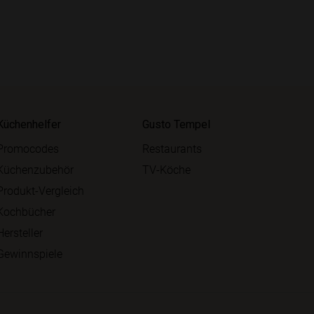
Küchenhelfer
Gusto Tempel
Promocodes
Restaurants
Küchenzubehör
TV-Köche
Produkt-Vergleich
Kochbücher
Hersteller
Gewinnspiele