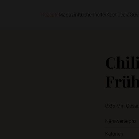
Rezepte
Magazin
Küchenhelfer
Kochpedia
Gus
Chil
Früh
35 Min Gesa
Nährwerte pro
Kalorien