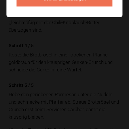
Gib die abgetropften Nudeln in die Pfanne und
schwenke sie mit etwas Kochwasser, bis sie
gleichmäßig mit der Chili-Knoblauch-Butter
überzogen sind.
Schritt 4
/
5
Röste die Brotbrösel in einer trockenen Pfanne
goldbraun für den knusprigen Gurken-Crunch und
schneide die Gurke in feine Würfel.
Schritt 5
/
5
Hebe den geriebenen Parmesan unter die Nudeln
und schmecke mit Pfeffer ab. Streue Brotbrösel und
Crunch erst beim Servieren darüber, damit sie
knusprig bleiben.