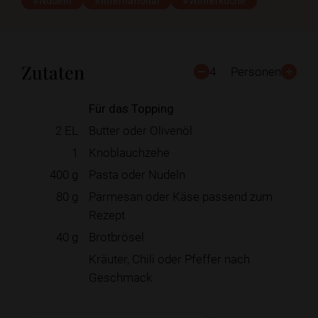
#Nudeln
#International
#Winterküche
Zutaten
4
Personen
Für das Topping
2
EL
Butter oder Olivenöl
1
Knoblauchzehe
400
g
Pasta oder Nudeln
80
g
Parmesan oder Käse passend zum
Rezept
40
g
Brotbrösel
Kräuter, Chili oder Pfeffer nach
Geschmack