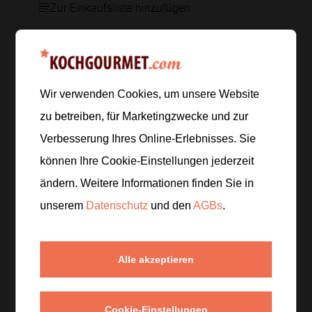
Zur Einkaufsliste hinzufügen
Zubereitung
Wir verwenden Cookies, um unsere Website
Schritt 1
/
5
zu betreiben, für Marketingzwecke und zur
Koche die Nudeln in reichlich Salzwasser bissfest.
Verbesserung Ihres Online-Erlebnisses. Sie
Hebe vor dem Abgießen eine Tasse Kochwasser
können Ihre Cookie-Einstellungen jederzeit
auf.
ändern. Weitere Informationen finden Sie in
unserem
Datenschutz
und den
AGBs
.
Schritt 2
/
5
Erhitze die Butter in einer Pfanne und brate den fein
gehackten Knoblauch mit etwas Chili kurz an, bis es
Alle akzeptieren
duftet, ohne den Knoblauch zu verbrennen.
Schritt 3
/
5
Cookie-Einstellungen