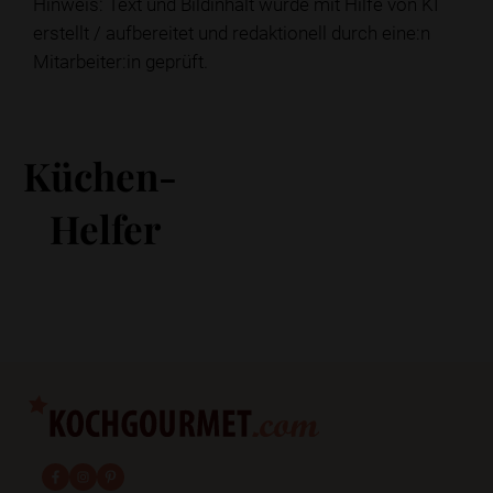
Hinweis: Text und Bildinhalt wurde mit Hilfe von KI
erstellt / aufbereitet und redaktionell durch eine:n
Mitarbeiter:in geprüft.
Küchen-
Helfer
fab fa-facebook-f
fab fa-instagram
fab fa-pinterest