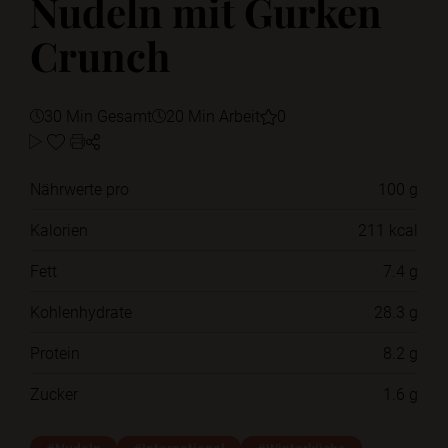
Nudeln mit Gurken
Crunch
30 Min Gesamt
20 Min Arbeit
0
Nährwerte pro
100 g
Kalorien
211 kcal
Fett
7.4 g
Kohlenhydrate
28.3 g
Protein
8.2 g
Zucker
1.6 g