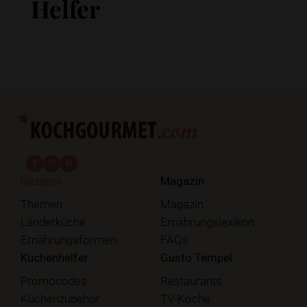
Helfer
fab fa-facebook-f
fab fa-instagram
fab fa-pinterest
Rezepte
Magazin
Themen
Magazin
Länderküche
Ernährungslexikon
Ernährungsformen
FAQs
Küchenhelfer
Gusto Tempel
Promocodes
Restaurants
Küchenzubehör
TV-Köche