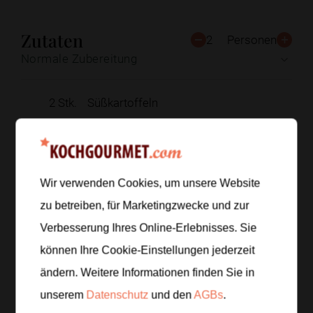
Zutaten
2
Personen
Normale Zubereitung
2
Stk.
Süßkartoffeln
Salz
Pfeffer
200
g
Butterkäse
Wir verwenden Cookies, um unsere Website
zu betreiben, für Marketingzwecke und zur
Zur Einkaufsliste hinzufügen
Verbesserung Ihres Online-Erlebnisses. Sie
können Ihre Cookie-Einstellungen jederzeit
ändern. Weitere Informationen finden Sie in
Zubereitung
unserem
Datenschutz
und den
AGBs
.