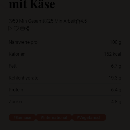
mit Käse
50 Min Gesamt
25 Min Arbeit
4.5
Nährwerte pro
100 g
Kalorien
162 kcal
Fett
6.7 g
Kohlenhydrate
19.3 g
Protein
6.4 g
Zucker
4.8 g
#Gemüse
#International
#Vegetarisch