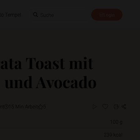
Suche
to Tempel
Login
ata Toast mit
 und Avocado
mt
15 Min Arbeit
5
100 g
Willst du das Rezept in einem Ordner
239 kcal
speichern?