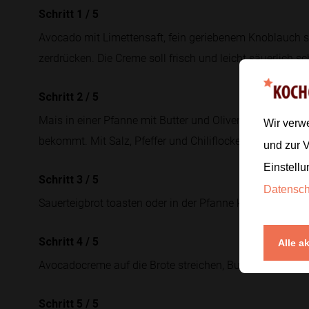
Schritt 1
/
5
Avocado mit Limettensaft, fein geriebenem Knoblauch s
zerdrücken. Die Creme soll frisch und leicht säuerlich 
Schritt 2
/
5
Mais in einer Pfanne mit Butter und Olivenöl
4 bis 5 Mi
Wir verw
bekommt. Mit Salz, Pfeffer und Chiliflocken würzen.
und zur 
Einstellu
Schritt 3
/
5
Datensc
Sauerteigbrot toasten oder in der Pfanne knusprig röste
Schritt 4
/
5
Alle a
Avocadocreme auf die Brote streichen, Burrata grob zerz
Schritt 5
/
5