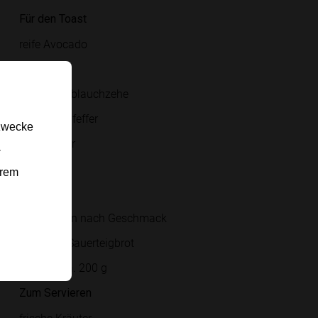
Für den Toast
reife Avocado
Limette
kleine Knoblauchzehe
Salz und Pfeffer
gzwecke
Maiskörner
-
Butter
erem
Olivenöl
Chiliflocken nach Geschmack
Scheiben Sauerteigbrot
Burrata, ca. 200 g
Zum Servieren
frische Kräuter