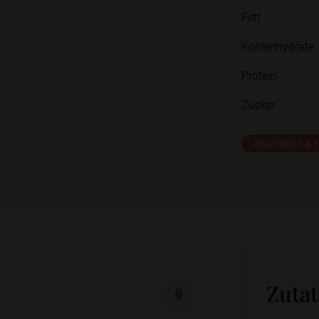
Fett
Kohlenhydrate
Protein
Zucker
#Sandwich & T
Zuta