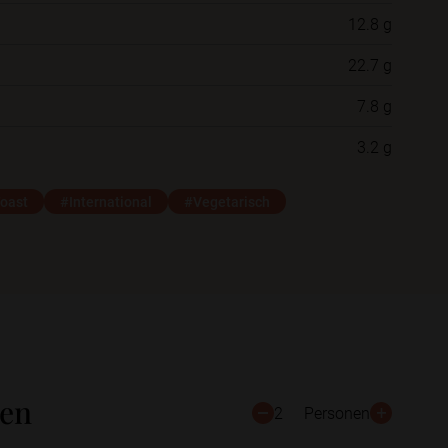
12.8 g
Neue Ordner
22.7 g
7.8 g
Schließen
Speichern
3.2 g
oast
#International
#Vegetarisch
ten
2
Personen