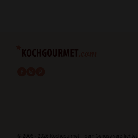
fab fa-facebook-f
fab fa-instagram
fab fa-pinterest
© 2008 - 2026 Kochgourmet – dem Genuss verpflichtet 