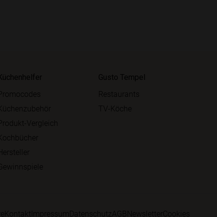
Küchenhelfer
Gusto Tempel
Promocodes
Restaurants
Küchenzubehör
TV-Köche
Produkt-Vergleich
Kochbücher
Hersteller
Gewinnspiele
re
Kontakt
Impressum
Datenschutz
AGB
Newsletter
Cookies