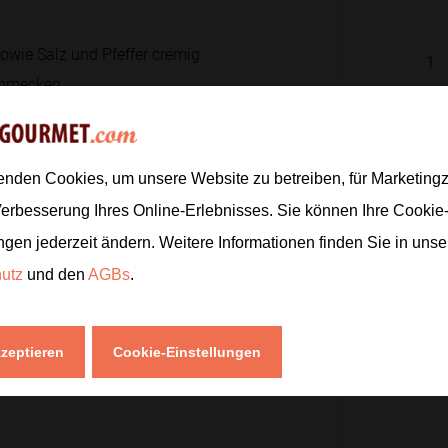
owie Salz und Pfeffer cremig
1
schmecken.
1
1
nuten
rösten, bis er leicht Farbe
enden Cookies, um unsere Website zu betreiben, für Marketin
200
g
Verbesserung Ihres Online-Erlebnisses. Sie können Ihre Cookie
1
TL
ngen jederzeit ändern. Weitere Informationen finden Sie in uns
1
EL
hutz
und den
AGBs
.
n.
4
kzeptieren
Cookie-Einstellungen
1
upfen und darauf verteilen.