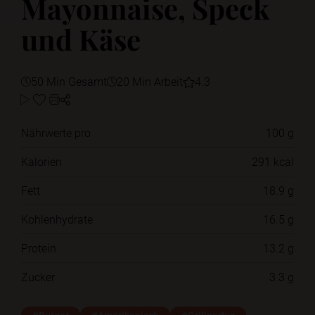
Mayonnaise, Speck
und Käse
50 Min Gesamt
20 Min Arbeit
4.3
Nährwerte pro
100 g
Kalorien
291 kcal
Fett
18.9 g
Kohlenhydrate
16.5 g
Protein
13.2 g
Zucker
3.3 g