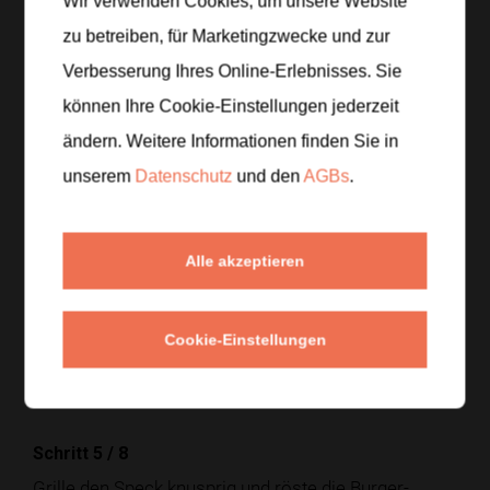
Wir verwenden Cookies, um unsere Website
zu betreiben, für Marketingzwecke und zur
Schritt 2
/
8
Verbesserung Ihres Online-Erlebnisses. Sie
Würze das Rinderhackfleisch mit Salz und Pfeffer.
können Ihre Cookie-Einstellungen jederzeit
Forme daraus vier gleich große Patties.
ändern. Weitere Informationen finden Sie in
unserem
Datenschutz
und den
AGBs
.
Schritt 3
/
8
Heize den Grill auf mittelhohe bis hohe Hitze vor.
Grille die Patties je nach Dicke
3–4 Minuten
pro
Alle akzeptieren
Seite.
Schritt 4
/
8
Cookie-Einstellungen
Lege kurz vor Ende der Garzeit den Käse auf die
Patties und lasse ihn schmelzen.
Schritt 5
/
8
Grille den Speck knusprig und röste die Burger-