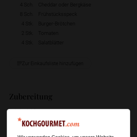
4
Sch.
Cheddar oder Bergkäse
8
Sch.
Frühstücksspeck
4
Stk.
Burger-Brötchen
2
Stk.
Tomaten
4
Stk.
Salatblätter
Zur Einkaufsliste hinzufügen
Zubereitung
Schritt 1
/
8
Verrühre Mayonnaise, Trüffelöl, Salz und Pfeffer zu
einer glatten Creme. Stelle die Sauce bis zum
Servieren kalt.