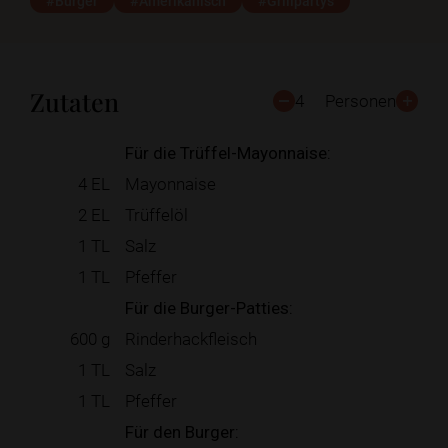
#Burger
#Amerikanisch
#Grillpartys
Zutaten
4
Personen
Für die Trüffel-Mayonnaise:
4
EL
Mayonnaise
2
EL
Trüffelöl
1
TL
Salz
1
TL
Pfeffer
Für die Burger-Patties:
600
g
Rinderhackfleisch
1
TL
Salz
1
TL
Pfeffer
Für den Burger: