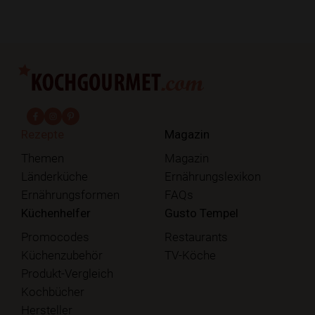
fab fa-facebook-f
fab fa-instagram
fab fa-pinterest
Rezepte
Magazin
Themen
Magazin
Länderküche
Ernährungslexikon
Ernährungsformen
FAQs
Küchenhelfer
Gusto Tempel
Promocodes
Restaurants
Küchenzubehör
TV-Köche
Produkt-Vergleich
Kochbücher
Hersteller