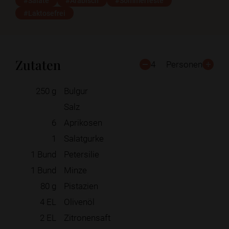
#Salate
#Arabisch
#Sommerfeste
#Laktosefrei
Zutaten
4
Personen
250
g
Bulgur
Salz
6
Aprikosen
1
Salatgurke
1
Bund
Petersilie
1
Bund
Minze
80
g
Pistazien
4
EL
Olivenöl
2
EL
Zitronensaft