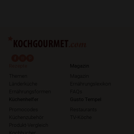
fab fa-facebook-f
fab fa-instagram
fab fa-pinterest
Rezepte
Magazin
Themen
Magazin
Länderküche
Ernährungslexikon
Ernährungsformen
FAQs
Küchenhelfer
Gusto Tempel
Promocodes
Restaurants
Küchenzubehör
TV-Köche
Produkt-Vergleich
Kochbücher