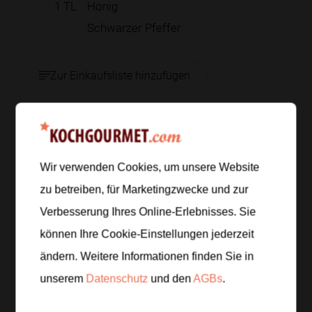
1
TL
Honig
Schwarzer Pfeffer
Zur Einkaufsliste hinzufügen
Zubereitung
Wir verwenden Cookies, um unsere Website
Schritt 1
/
6
zu betreiben, für Marketingzwecke und zur
Bereite den Bulgur nach Packungsangabe in
Verbesserung Ihres Online-Erlebnisses. Sie
gesalzenem Wasser zu. Lockere ihn danach mit
können Ihre Cookie-Einstellungen jederzeit
einer Gabel auf und lasse ihn vollständig abkühlen.
ändern. Weitere Informationen finden Sie in
unserem
Datenschutz
und den
AGBs
.
Schritt 2
/
6
Halbiere die Aprikosen, entferne die Kerne und