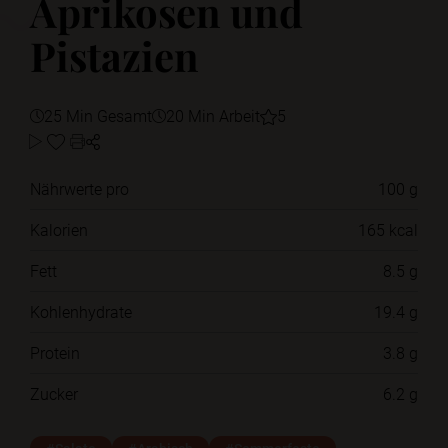
Aprikosen und
Pistazien
25 Min Gesamt
20 Min Arbeit
5
Nährwerte pro
100 g
Kalorien
165 kcal
Fett
8.5 g
Kohlenhydrate
19.4 g
Protein
3.8 g
Zucker
6.2 g