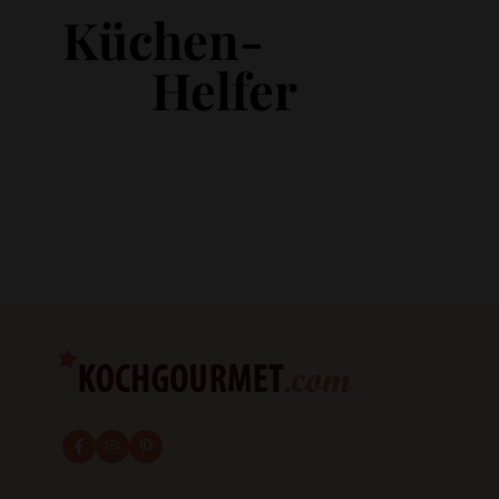
Küchen-
Helfer
fab fa-facebook-f
fab fa-instagram
fab fa-pinterest