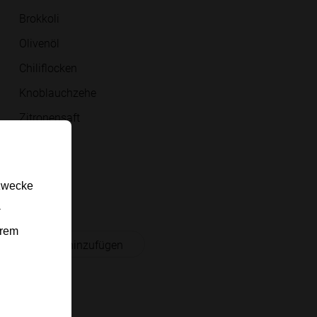
Brokkoli
Olivenöl
Chiliflocken
Knoblauchzehe
Zitronensaft
Salz
Pfeffer
gzwecke
Sesam
-
erem
 Einkaufsliste hinzufügen