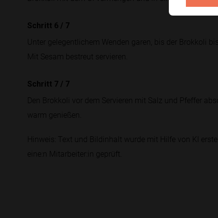
Schritt 6
/
7
Unter gelegentlichem Wenden garen, bis der Brokkoli bi
Mit Sesam bestreut servieren.
Schritt 7
/
7
Den Brokkoli vor dem Servieren mit Salz und Pfeffer a
warm genießen.
Hinweis: Text und Bildinhalt wurde mit Hilfe von KI erstel
eine:n Mitarbeiter:in geprüft.