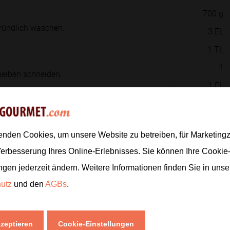
700
g
gründlich waschen.
3
EL
1
TL
1
heiben schneiden.
1
EL
ffer verrühren.
enden Cookies, um unsere Website zu betreiben, für Marketin
1
EL
Verbesserung Ihres Online-Erlebnisses. Sie können Ihre Cookie
auch und Chiliflocken ihr Aroma
ngen jederzeit ändern. Weitere Informationen finden Sie in uns
Zur
hutz
und den
AGBs
.
kzeptieren
Cookie-Einstellungen
uf den Grill geben.