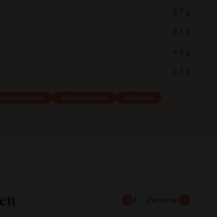
8.7 g
Neue Ordner
8.1 g
4.4 g
Schließen
Speichern
2.5 g
#International
#Sommerküche
#Fettarm
ten
4
Personen