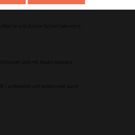
ssfest ist und dunkle Spitzen bekommt.
bschmecken und mit Sesam bestreut
lt / aufbereitet und redaktionell durch