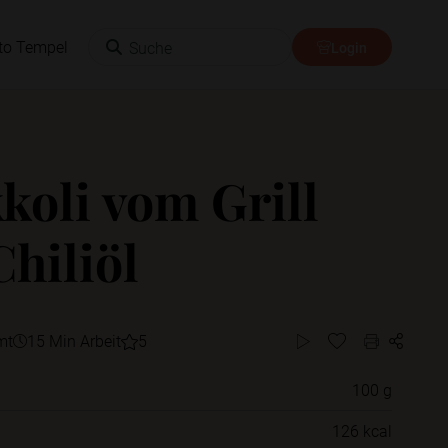
Suche
to Tempel
Login
koli vom Grill
Chiliöl
mt
15 Min Arbeit
5
100 g
Willst du das Rezept in einem Ordner
126 kcal
speichern?