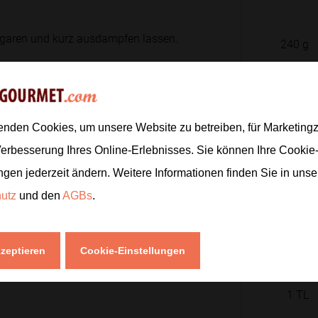
garen und kurz ausdampfen lassen.
240
g
1
nuten
bissfest garen. Danach kurz kalt
4
enden Cookies, um unsere Website zu betreiben, für Marketin
Verbesserung Ihres Online-Erlebnisses. Sie können Ihre Cookie
180
g
ngen jederzeit ändern. Weitere Informationen finden Sie in uns
as Eigelb darf noch leicht cremig
1
hutz
und den
AGBs
.
2
EL
kzeptieren
Cookie-Einstellungen
d Olivenöl glatt rühren.
1
TL