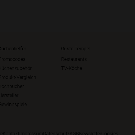
Küchenhelfer
Gusto Tempel
Promocodes
Restaurants
Küchenzubehör
TV-Köche
Produkt-Vergleich
Kochbücher
Hersteller
Gewinnspiele
re
Kontakt
Impressum
Datenschutz
AGB
Newsletter
Cookies