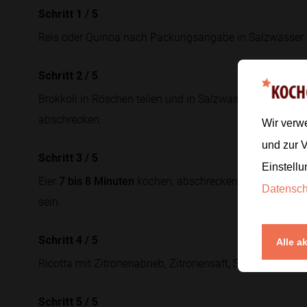
Schritt 1
/
5
Reis oder Quinoa nach Packungsangabe in Salzwasser 
Schritt 2
/
5
Brokkoli in Röschen teilen und in Salzwasser
3 bis 4 Mi
abschrecken.
Wir verw
und zur 
Schritt 3
/
5
Einstellu
Eier
7 bis 8 Minuten
kochen, abschrecken und schälen. D
Datensc
sein.
Schritt 4
/
5
Alle a
Ricotta mit Zitronenabrieb, Zitronensaft, Salz, Pfeffer un
Schritt 5
/
5