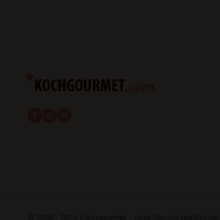
fab fa-facebook-f
fab fa-instagram
fab fa-pinterest
© 2008 - 2026 Kochgourmet – dem Genuss verpflichtet 