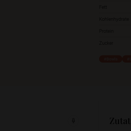
Fett
Kohlenhydrate
Protein
Zucker
#Bowls
#I
Zuta