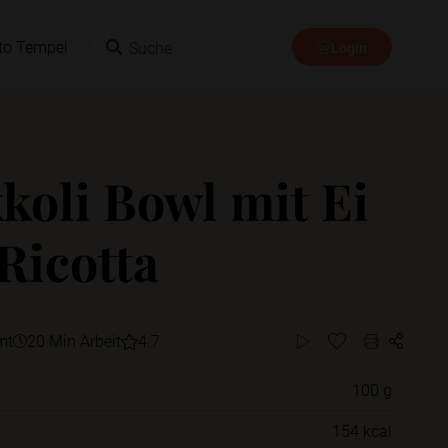
Suche
to Tempel
Login
koli Bowl mit Ei
Ricotta
mt
20 Min Arbeit
4.7
100 g
Willst du das Rezept in einem Ordner
154 kcal
speichern?