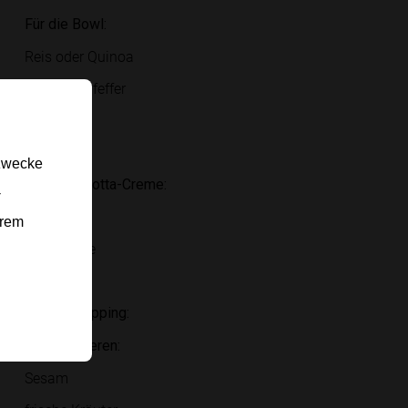
Für die Bowl:
Reis oder Quinoa
Salz und Pfeffer
Brokkoli
Eier
gzwecke
Für die Ricotta-Creme:
-
Ricotta
erem
Bio-Zitrone
Olivenöl
Für das Topping:
Zum Servieren:
Sesam