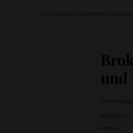
Rezepte
Magazin
Küchenhelfer
Kochpedia
Gus
Brok
und 
30 Min Gesa
Nährwerte pro
Kalorien