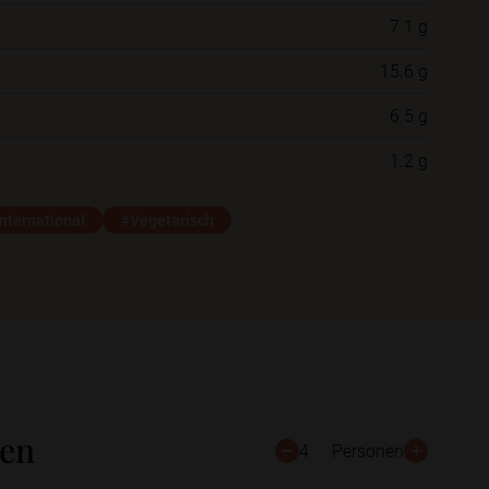
7.1 g
Neue Ordner
15.6 g
6.5 g
Schließen
Speichern
1.2 g
nternational
#Vegetarisch
ten
4
Personen