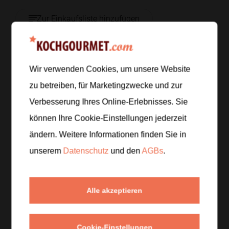
Zur Einkaufsliste hinzufügen
Wir verwenden Cookies, um unsere Website
Zubereitung
zu betreiben, für Marketingzwecke und zur
Schritt 1
/
5
Verbesserung Ihres Online-Erlebnisses. Sie
Koche die Nudeln in reichlich Salzwasser bissfest.
können Ihre Cookie-Einstellungen jederzeit
Hebe vor dem Abgießen eine Tasse Kochwasser
ändern. Weitere Informationen finden Sie in
auf.
unserem
Datenschutz
und den
AGBs
.
Schritt 2
/
5
Lasse die Butter in einer Pfanne bei mittlerer Hitze
Alle akzeptieren
schmelzen und goldbraun werden, bis sie nussig
duftet. Gib den fein gehackten Knoblauch dazu und
brate ihn kurz mit.
Cookie-Einstellungen