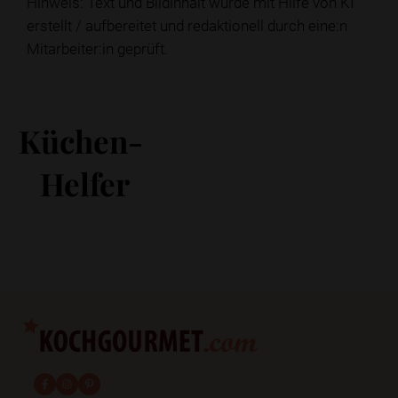
Hinweis: Text und Bildinhalt wurde mit Hilfe von KI
erstellt / aufbereitet und redaktionell durch eine:n
Mitarbeiter:in geprüft.
Küchen-
Helfer
fab fa-facebook-f
fab fa-instagram
fab fa-pinterest