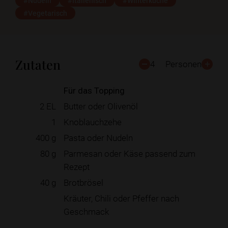
#Nudeln
#Italienisch
#Winterküche
#Vegetarisch
Zutaten
4
Personen
Für das Topping
2
EL
Butter oder Olivenöl
1
Knoblauchzehe
400
g
Pasta oder Nudeln
80
g
Parmesan oder Käse passend zum
Rezept
40
g
Brotbrösel
Kräuter, Chili oder Pfeffer nach
Geschmack