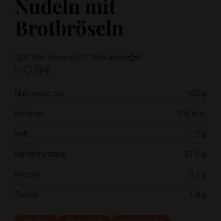
Nudeln mit
Brotbröseln
30 Min Gesamt
20 Min Arbeit
0
Nährwerte pro
100 g
Kalorien
206 kcal
Fett
7.3 g
Kohlenhydrate
27.6 g
Protein
8.2 g
Zucker
1.4 g