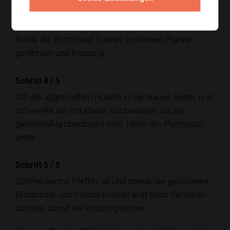
Schritt 3
/
5
Röste die Brotbrösel in einer trockenen Pfanne
goldbraun und knusprig.
Schritt 4
/
5
Gib die abgetropften Nudeln in die braune Butter und
schwenke sie mit etwas Kochwasser, bis sie
gleichmäßig überzogen sind. Hebe den Parmesan
unter.
Schritt 5
/
5
Schmecke mit Pfeffer ab und streue die gerösteten
Brotbrösel und frische Kräuter erst beim Servieren
darüber, damit sie knusprig bleiben.