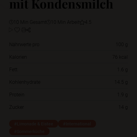
mit Kondensmilch
10 Min Gesamt
10 Min Arbeit
4.5
Nährwerte pro
100 g
Kalorien
76 kcal
Fett
1.6 g
Kohlenhydrate
14.5 g
Protein
1.9 g
Zucker
14 g
#Limonade & Eistee
#International
#Sommerküche