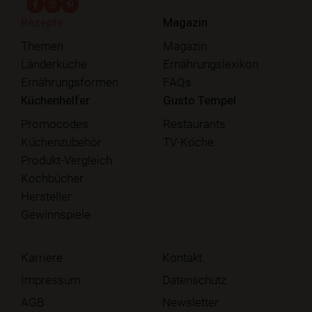
fab fa-facebook-f
fab fa-instagram
fab fa-pinterest
Rezepte
Magazin
Themen
Magazin
Länderküche
Ernährungslexikon
Ernährungsformen
FAQs
Küchenhelfer
Gusto Tempel
Promocodes
Restaurants
Küchenzubehör
TV-Köche
Produkt-Vergleich
Kochbücher
Hersteller
Gewinnspiele
Karriere
Kontakt
Impressum
Datenschutz
AGB
Newsletter