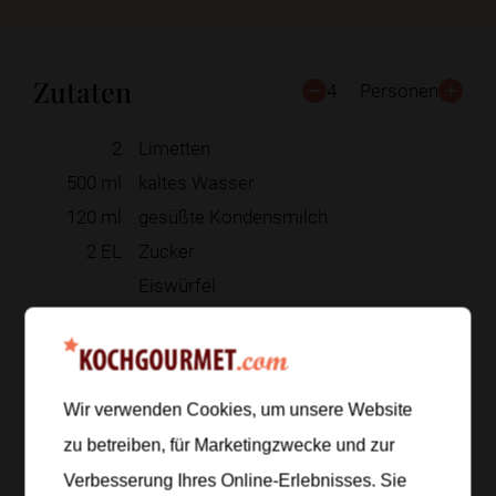
Zutaten
4
Personen
2
Limetten
500
ml
kaltes Wasser
120
ml
gesüßte Kondensmilch
2
EL
Zucker
Eiswürfel
Zur Einkaufsliste hinzufügen
Wir verwenden Cookies, um unsere Website
zu betreiben, für Marketingzwecke und zur
Zubereitung
Verbesserung Ihres Online-Erlebnisses. Sie