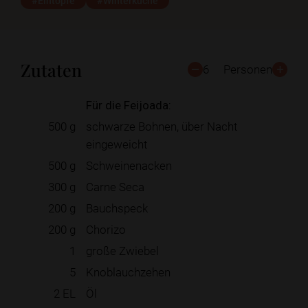
#Eintöpfe
#Winterküche
Zutaten
6
Personen
Für die Feijoada:
500
g
schwarze Bohnen, über Nacht
eingeweicht
500
g
Schweinenacken
300
g
Carne Seca
200
g
Bauchspeck
200
g
Chorizo
1
große Zwiebel
5
Knoblauchzehen
2
EL
Öl