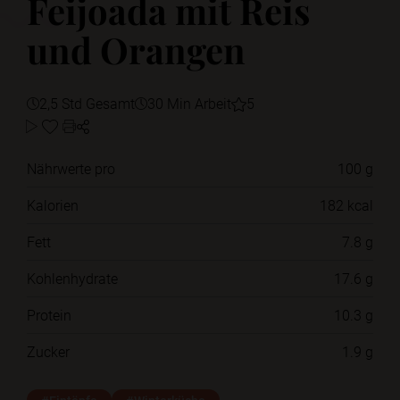
Feijoada mit Reis
und Orangen
2,5 Std Gesamt
30 Min Arbeit
5
Nährwerte pro
100 g
Kalorien
182 kcal
Fett
7.8 g
Kohlenhydrate
17.6 g
Protein
10.3 g
Zucker
1.9 g