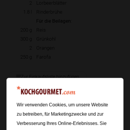
2
Lorbeerblätter
1.8
l
Rinderbrühe
Für die Beilagen:
200
g
Reis
300
g
Grünkohl
2
Orangen
250
g
Farofa
Zur Einkaufsliste hinzufügen
Wir verwenden Cookies, um unsere Website
Zubereitung
zu betreiben, für Marketingzwecke und zur
Schritt 1
/
7
Verbesserung Ihres Online-Erlebnisses. Sie