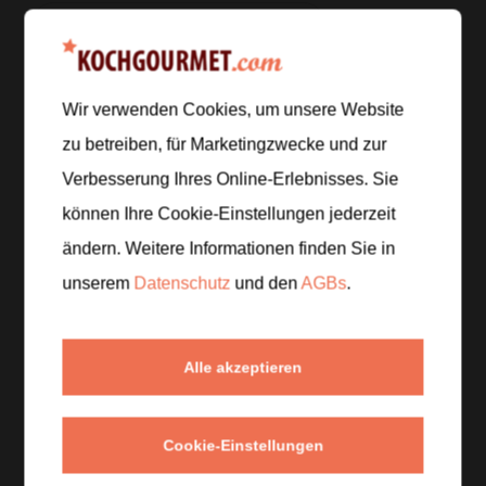
Zur Einkaufsliste hinzufügen
Wir verwenden Cookies, um unsere Website
Zubereitung
zu betreiben, für Marketingzwecke und zur
Verbesserung Ihres Online-Erlebnisses. Sie
Schritt 1
/
5
können Ihre Cookie-Einstellungen jederzeit
Heize den Backofen auf
200 °C
vor. Hebe die weißen
ändern. Weitere Informationen finden Sie in
Bohnen aus den Dosen, spüle sie ab und lasse sie
abtropfen. Schäle die Knoblauchzehe.
unserem
Datenschutz
und den
AGBs
.
Schritt 2
/
5
Alle akzeptieren
Schneide das Brot in mundgerechte Stücke, beträufle
sie mit etwas Olivenöl und backe sie im Ofen
8–10
Minuten
, bis sie knusprig sind.
Cookie-Einstellungen