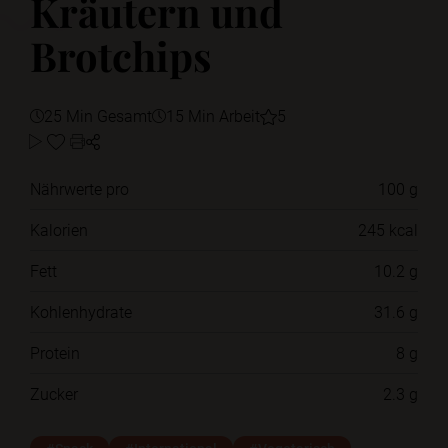
Kräutern und
Brotchips
25 Min Gesamt
15 Min Arbeit
5
Nährwerte pro
100 g
Kalorien
245 kcal
Fett
10.2 g
Kohlenhydrate
31.6 g
Protein
8 g
Zucker
2.3 g