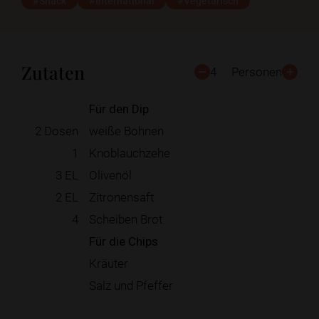
#Snack
#International
#Vegetarisch
Zutaten
4
Personen
Für den Dip
2
Dosen
weiße Bohnen
1
Knoblauchzehe
3
EL
Olivenöl
2
EL
Zitronensaft
4
Scheiben Brot
Für die Chips
Kräuter
Salz und Pfeffer