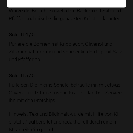
Schritt 3
/
5
Würze die Brotchips nach dem Backen mit Salz und
Pfeffer und mische die gehackten Kräuter darunter.
Schritt 4
/
5
Püriere die Bohnen mit Knoblauch, Olivenöl und
Zitronensaft cremig und schmecke den Dip mit Salz
und Pfeffer ab.
Schritt 5
/
5
Fülle den Dip in eine Schale, beträufle ihn mit etwas
Olivenöl und streue frische Kräuter darüber. Serviere
ihn mit den Brotchips.
Hinweis: Text und Bildinhalt wurde mit Hilfe von KI
erstellt / aufbereitet und redaktionell durch eine:n
Mitarbeiter:in geprüft.