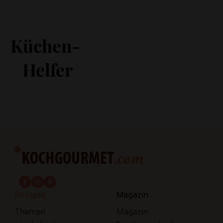
Küchen-
Helfer
fab fa-facebook-f
fab fa-instagram
fab fa-pinterest
Rezepte
Magazin
Themen
Magazin