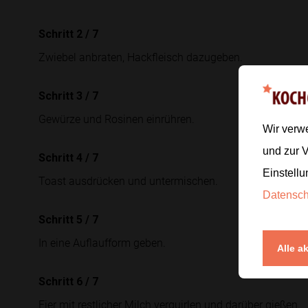
Schritt 2
/
7
Zwiebel anbraten, Hackfleisch dazugeben.
Schritt 3
/
7
Gewürze und Rosinen einrühren.
Wir verw
und zur 
Schritt 4
/
7
Einstellu
Toast ausdrücken und untermischen.
Datensc
Schritt 5
/
7
In eine Auflaufform geben.
Alle a
Schritt 6
/
7
Eier mit restlicher Milch verquirlen und darüber gießen.