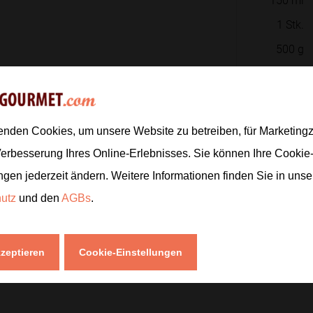
1
Stk.
500
g
1
TL
2
EL
enden Cookies, um unsere Website zu betreiben, für Marketin
2
Stk.
Verbesserung Ihres Online-Erlebnisses. Sie können Ihre Cookie
ngen jederzeit ändern. Weitere Informationen finden Sie in uns
Zur
hutz
und den
AGBs
.
kzeptieren
Cookie-Einstellungen