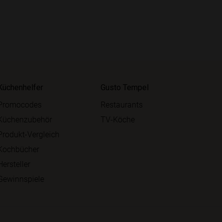
Küchenhelfer
Gusto Tempel
Promocodes
Restaurants
Küchenzubehör
TV-Köche
Produkt-Vergleich
Kochbücher
Hersteller
Gewinnspiele