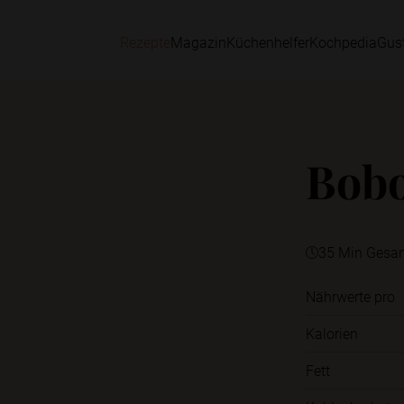
Rezepte
Magazin
Küchenhelfer
Kochpedia
Gus
Bobo
35 Min Gesa
Nährwerte pro
Kalorien
Fett