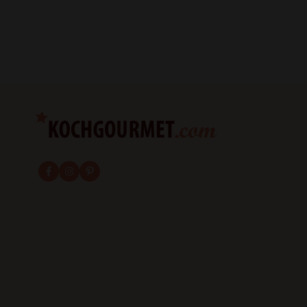
fab fa-facebook-f
fab fa-instagram
fab fa-pinterest