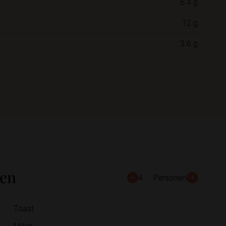
6.4 g
12 g
Schließen
Speichern
3.6 g
ten
4
Personen
Toast
Milch