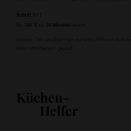
Schritt 7
/
7
Bei
180 °C
ca.
30 Minuten
backen.
Hinweis: Text und Bildinhalt wurde mit Hilfe von KI erstel
eine:n Mitarbeiter:in geprüft.
Küchen-
Helfer