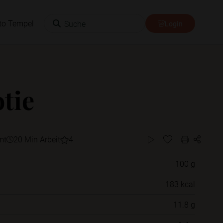
Suche
to Tempel
Login
tie
mt
20 Min Arbeit
4
100 g
Willst du das Rezept in einem Ordner
183 kcal
speichern?
11.8 g
Neue Ordner