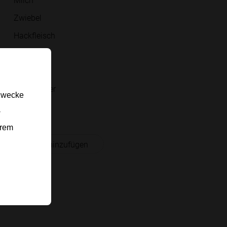
Zwiebel
Hackfleisch
Curry
Rosinen
Salz, Pfeffer
gzwecke
Eier
-
erem
 Einkaufsliste hinzufügen