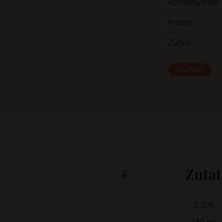
Kohlenhydrate
Protein
Zucker
#Auflauf
Zuta
2
Sch.
150
ml