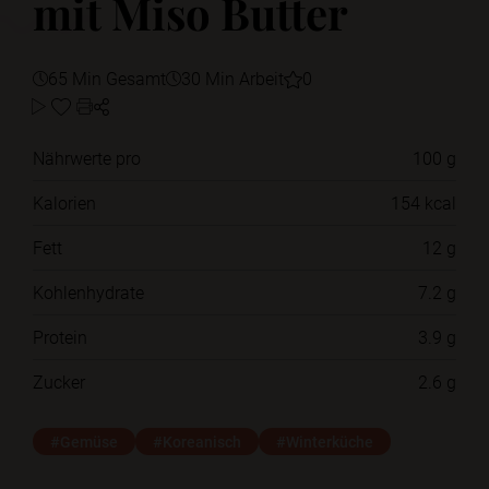
mit Miso Butter
65 Min Gesamt
30 Min Arbeit
0
Nährwerte pro
100 g
Kalorien
154 kcal
Fett
12 g
Kohlenhydrate
7.2 g
Protein
3.9 g
Zucker
2.6 g
#Gemüse
#Koreanisch
#Winterküche