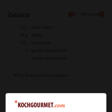
Zutaten
4
Personen
2
EL
Miso-Paste
60
g
Butter
1
EL
Sojasauce
1
großer Blumenkohl
Sesam und Kräuter
Zur Einkaufsliste hinzufügen
Zubereitung