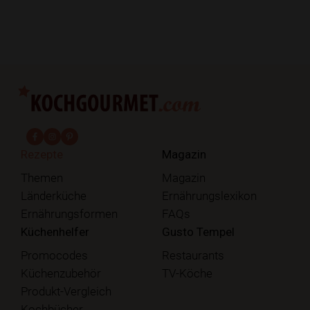
fab fa-facebook-f
fab fa-instagram
fab fa-pinterest
Rezepte
Magazin
Themen
Magazin
Länderküche
Ernährungslexikon
Ernährungsformen
FAQs
Küchenhelfer
Gusto Tempel
Promocodes
Restaurants
Küchenzubehör
TV-Köche
Produkt-Vergleich
Kochbücher