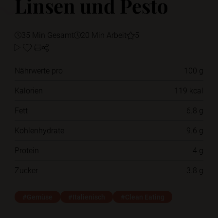
Linsen und Pesto
35 Min Gesamt
20 Min Arbeit
5
Nährwerte pro
100 g
Kalorien
119 kcal
Fett
6.8 g
Kohlenhydrate
9.6 g
Protein
4 g
Zucker
3.8 g
#Gemüse
#Italienisch
#Clean Eating