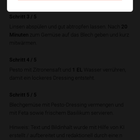
Schritt 3
/
5
Linsen abspülen und gut abtropfen lassen. Nach
20
Minuten
zum Gemüse auf das Blech geben und kurz
mitwärmen.
Schritt 4
/
5
Pesto mit Zitronensaft und
1 EL
Wasser verrühren,
damit ein lockeres Dressing entsteht.
Schritt 5
/
5
Blechgemüse mit Pesto-Dressing vermengen und
mit Feta sowie frischem Basilikum servieren.
Hinweis: Text und Bildinhalt wurde mit Hilfe von KI
erstellt / aufbereitet und redaktionell durch eine:n