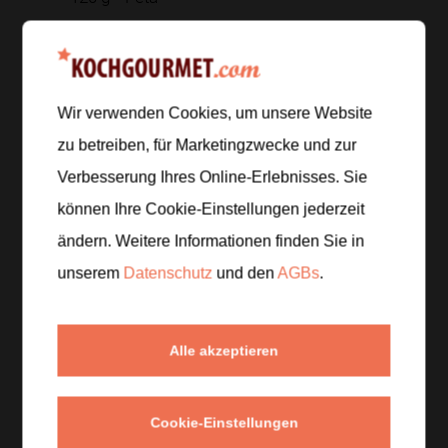
frisches Basilikum
Zur Einkaufsliste hinzufügen
Wir verwenden Cookies, um unsere Website
zu betreiben, für Marketingzwecke und zur
Verbesserung Ihres Online-Erlebnisses. Sie
Zubereitung
können Ihre Cookie-Einstellungen jederzeit
ändern. Weitere Informationen finden Sie in
Schritt 1
/
5
unserem
Datenschutz
und den
AGBs
.
Zucchini in Halbmonde schneiden, Zwiebeln in
Spalten teilen und Kirschtomaten halbieren.
Alle akzeptieren
Schritt 2
/
5
Gemüse mit Olivenöl, Salz und Pfeffer auf einem
Blech vermengen. Im Backrohr bei
200 °C
Cookie-Einstellungen
Ober-/Unterhitze
ca.
25 Minuten
rösten.