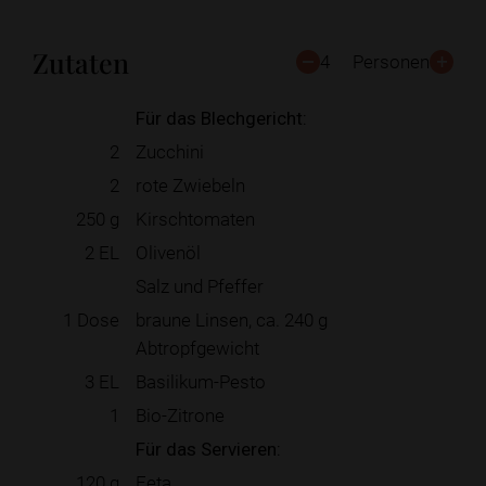
Zutaten
4
Personen
Für das Blechgericht:
2
Zucchini
2
rote Zwiebeln
250
g
Kirschtomaten
2
EL
Olivenöl
Salz und Pfeffer
1
Dose
braune Linsen, ca. 240 g
Abtropfgewicht
3
EL
Basilikum-Pesto
1
Bio-Zitrone
Für das Servieren:
120
g
Feta