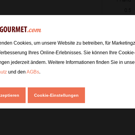
0.5
200
ml
1
TL
3
enden Cookies, um unsere Website zu betreiben, für Marketin
Verbesserung Ihres Online-Erlebnisses. Sie können Ihre Cookie
ngen jederzeit ändern. Weitere Informationen finden Sie in uns
Zur
hutz
und den
AGBs
.
kzeptieren
Cookie-Einstellungen