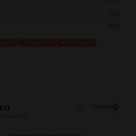
11.1 g
2.5 g
Schließen
Speichern
9.9 g
 Shakes
#International
#Sommerküche
ten
1
Personen
Zubereitung
Blaubeeren (frisch oder tiefgekühlt)