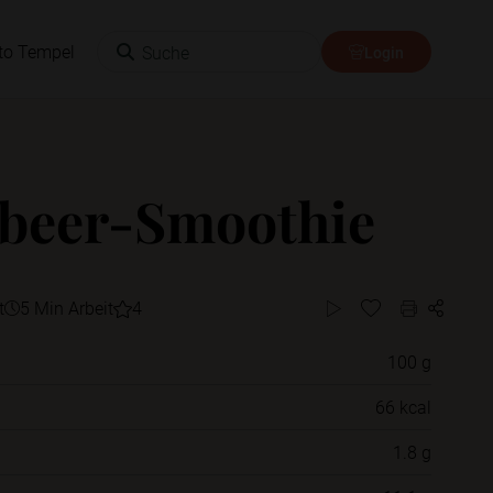
Suche
to Tempel
Login
beer-Smoothie
t
5 Min Arbeit
4
100 g
Willst du das Rezept in einem Ordner
66 kcal
speichern?
1.8 g
Neue Ordner