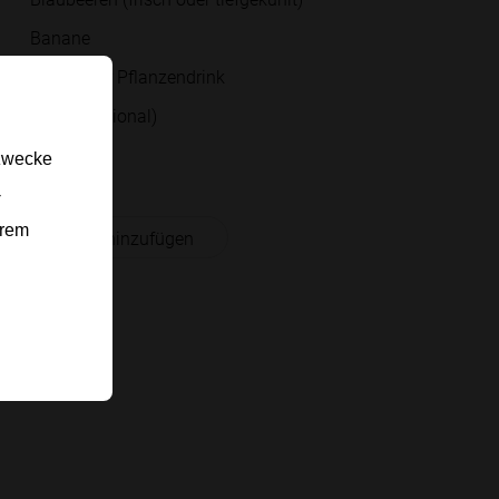
Banane
Milch oder Pflanzendrink
Honig (optional)
Eiswürfel
gzwecke
-
erem
 Einkaufsliste hinzufügen