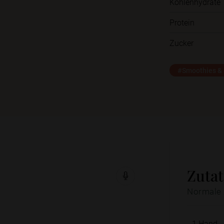
Kohlenhydrate
Protein
Zucker
#Smoothies &
Zuta
Normale 
1
Hand