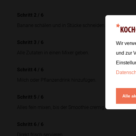
Schritt 2
/
6
Banane schälen und in Stücke schneiden.
Schritt 3
/
6
Wir verw
Alle Zutaten in einen Mixer geben.
und zur 
Einstellu
Schritt 4
/
6
Datensc
Milch oder Pflanzendrink hinzufügen.
Alle a
Schritt 5
/
6
Alles fein mixen, bis der Smoothie cremig ist.
Schritt 6
/
6
Direkt frisch servieren.