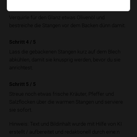
Schritt 3
/
5
Verquirle für den Glanz etwas Olivenöl und
bestreiche die Stangen vor dem Backen dünn damit.
Schritt 4
/
5
Lass die gebackenen Stangen kurz auf dem Blech
abkühlen, damit sie knusprig werden, bevor du sie
anrichtest.
Schritt 5
/
5
Streue noch etwas frische Kräuter, Pfeffer und
Salzflocken über die warmen Stangen und serviere
sie sofort.
Hinweis: Text und Bildinhalt wurde mit Hilfe von KI
erstellt / aufbereitet und redaktionell durch eine:n