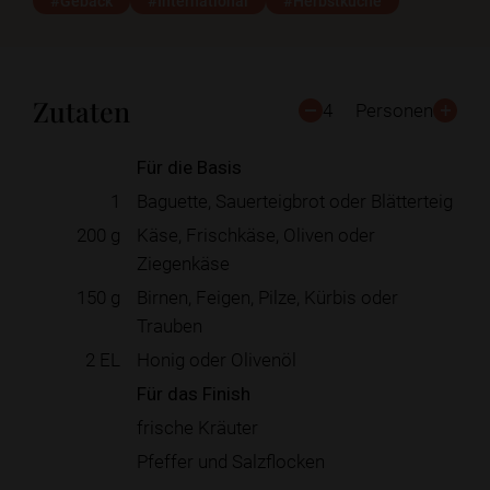
#Gebäck
#International
#Herbstküche
Zutaten
4
Personen
Für die Basis
1
Baguette, Sauerteigbrot oder Blätterteig
200
g
Käse, Frischkäse, Oliven oder
Ziegenkäse
150
g
Birnen, Feigen, Pilze, Kürbis oder
Trauben
2
EL
Honig oder Olivenöl
Für das Finish
frische Kräuter
Pfeffer und Salzflocken