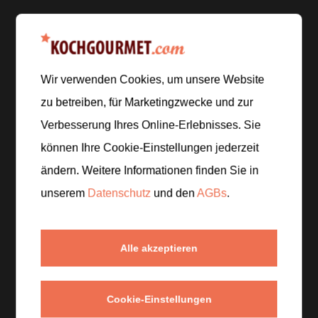
Zur Einkaufsliste hinzufügen
Wir verwenden Cookies, um unsere Website
Zubereitung
zu betreiben, für Marketingzwecke und zur
Verbesserung Ihres Online-Erlebnisses. Sie
Schritt 1
/
5
können Ihre Cookie-Einstellungen jederzeit
Heize den Backofen auf
200 °C
vor. Rolle den
ändern. Weitere Informationen finden Sie in
Blätterteig aus und schneide ihn in fingerbreite
unserem
Datenschutz
und den
AGBs
.
Streifen.
Schritt 2
/
5
Alle akzeptieren
Bestreue den Teig mit geriebenem Bergkäse und
frischen Kräutern, drehe die Streifen zu Spiralen und
backe sie
12 bis 15 Minuten
goldbraun.
Cookie-Einstellungen