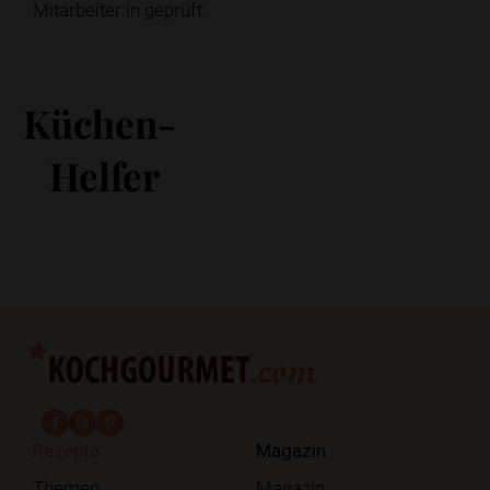
Mitarbeiter:in geprüft.
Küchen-
Helfer
fab fa-facebook-f
fab fa-instagram
fab fa-pinterest
Rezepte
Magazin
Themen
Magazin