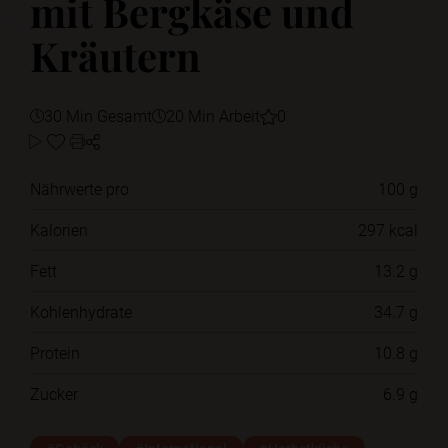
mit Bergkäse und
Kräutern
30 Min Gesamt
20 Min Arbeit
0
Nährwerte pro
100 g
Kalorien
297 kcal
Fett
13.2 g
Kohlenhydrate
34.7 g
Protein
10.8 g
Zucker
6.9 g