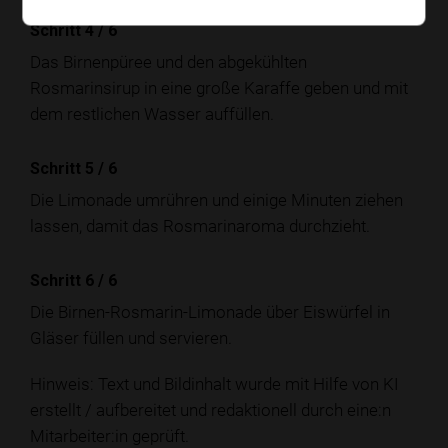
Schritt 4
/
6
Das Birnenpüree und den abgekühlten
Rosmarinsirup in eine große Karaffe geben und mit
dem restlichen Wasser auffüllen.
Schritt 5
/
6
Die Limonade umrühren und einige Minuten ziehen
lassen, damit das Rosmarinaroma durchzieht.
Schritt 6
/
6
Die Birnen-Rosmarin-Limonade über Eiswürfel in
Gläser füllen und servieren.
Hinweis: Text und Bildinhalt wurde mit Hilfe von KI
erstellt / aufbereitet und redaktionell durch eine:n
Mitarbeiter:in geprüft.