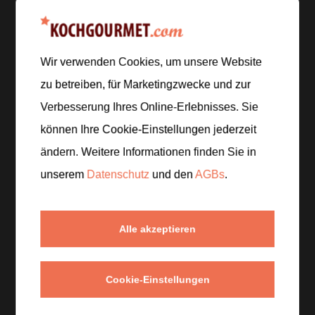
Zubereitung
Schritt 1
/
6
Wir verwenden Cookies, um unsere Website
Die Birnen waschen, entkernen und in Stücke
schneiden. Die Zitrone auspressen und die Minze
zu betreiben, für Marketingzwecke und zur
waschen.
Verbesserung Ihres Online-Erlebnisses. Sie
können Ihre Cookie-Einstellungen jederzeit
Schritt 2
/
6
ändern. Weitere Informationen finden Sie in
Die Birnenstücke mit dem Zitronensaft und etwas
unserem
Datenschutz
und den
AGBs
.
Wasser fein pürieren.
Schritt 3
/
6
Alle akzeptieren
Den Zucker unter das Birnenpüree rühren, bis er sich
vollständig aufgelöst hat.
Cookie-Einstellungen
Schritt 4
/
6