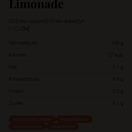
Limonade
25 Min Gesamt
15 Min Arbeit
4
Nährwerte pro
100 g
Kalorien
27 kcal
Fett
0.1 g
Kohlenhydrate
6.6 g
Protein
0.2 g
Zucker
6.1 g
#Limonade & Eistee
#International
#Sommerfeste
#Alkoholfrei