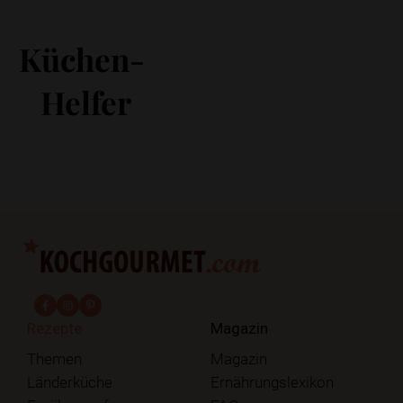
Küchen-
Helfer
fab fa-facebook-f
fab fa-instagram
fab fa-pinterest
Rezepte
Magazin
Themen
Magazin
Länderküche
Ernährungslexikon