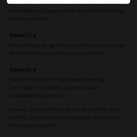
Das Püree in eine Karaffe geben, die angedrückten
Minzeblätter zufügen und mit dem restlichen kalten
Wasser auffüllen.
Schritt 5
/
6
Die Limonade einige Minuten ziehen lassen und vor
dem Servieren noch einmal kurz umrühren.
Schritt 6
/
6
Reichlich Eiswürfel in die Gläser geben, die
Limonade einschenken und mit ein paar
Minzeblättern garnieren.
Hinweis: Text und Bildinhalt wurde mit Hilfe von KI
erstellt / aufbereitet und redaktionell durch eine:n
Mitarbeiter:in geprüft.