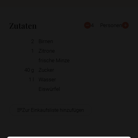
Zutaten
4
Personen
2
Birnen
1
Zitrone
frische Minze
40
g
Zucker
1
l
Wasser
Eiswürfel
Zur Einkaufsliste hinzufügen