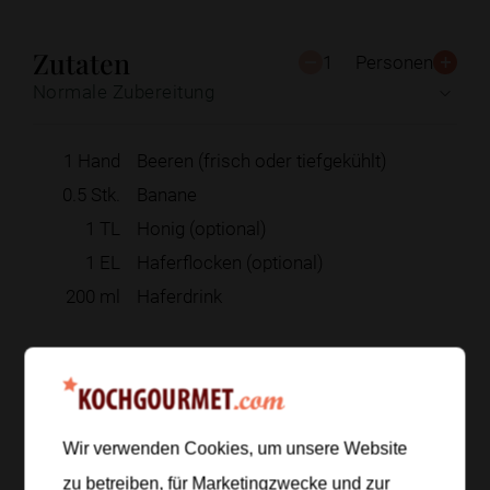
Zutaten
1
Personen
Normale Zubereitung
1
Hand
Beeren (frisch oder tiefgekühlt)
0.5
Stk.
Banane
1
TL
Honig (optional)
1
EL
Haferflocken (optional)
200
ml
Haferdrink
Zur Einkaufsliste hinzufügen
Wir verwenden Cookies, um unsere Website
Zubereitung
zu betreiben, für Marketingzwecke und zur