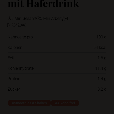
mit Haferdrink
5 Min Gesamt
5 Min Arbeit
4
Nährwerte pro
100 g
Kalorien
64 kcal
Fett
1.6 g
Kohlenhydrate
11.4 g
Protein
1.4 g
Zucker
8.2 g
#Smoothies & Shakes
#Alkoholfrei