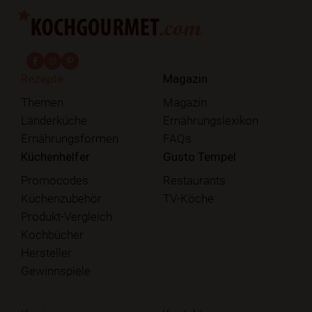
fab fa-facebook-f
fab fa-instagram
fab fa-pinterest
Rezepte
Magazin
Themen
Magazin
Länderküche
Ernährungslexikon
Ernährungsformen
FAQs
Küchenhelfer
Gusto Tempel
Promocodes
Restaurants
Küchenzubehör
TV-Köche
Produkt-Vergleich
Kochbücher
Hersteller
Gewinnspiele