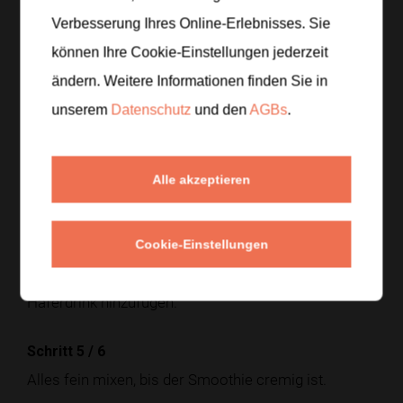
Verbesserung Ihres Online-Erlebnisses. Sie
Schritt 1
/
6
können Ihre Cookie-Einstellungen jederzeit
Beeren waschen oder auftauen lassen.
ändern. Weitere Informationen finden Sie in
unserem
Datenschutz
und den
AGBs
.
Schritt 2
/
6
Banane schälen und in Stücke schneiden.
Alle akzeptieren
Schritt 3
/
6
Alle Zutaten in einen Mixer geben.
Cookie-Einstellungen
Schritt 4
/
6
Haferdrink hinzufügen.
Schritt 5
/
6
Alles fein mixen, bis der Smoothie cremig ist.