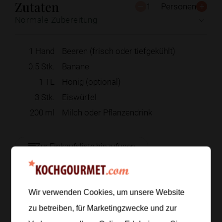
Zutaten
1
Personen
Normale Zubereitung
1
Hand
Beeren (frisch oder tiefgekühlt)
0.5
Stk.
Banane
1
TL
Honig (optional)
3
Stk.
Eiswürfel
200
ml
Milch oder Pflanzendrink
Zur Einkaufsliste hinzufügen
Wir verwenden Cookies, um unsere Website
Zubereitung
zu betreiben, für Marketingzwecke und zur