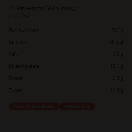
5 Min Gesamt
5 Min Arbeit
4
Nährwerte pro
100 g
Kalorien
74 kcal
Fett
1.9 g
Kohlenhydrate
13.1 g
Protein
2.4 g
Zucker
12.4 g
#Smoothies & Shakes
#Clean Eating