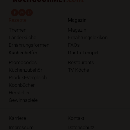
fab fa-facebook-f
fab fa-instagram
fab fa-pinterest
Rezepte
Magazin
Themen
Magazin
Länderküche
Ernährungslexikon
Ernährungsformen
FAQs
Küchenhelfer
Gusto Tempel
Promocodes
Restaurants
Küchenzubehör
TV-Köche
Produkt-Vergleich
Kochbücher
Hersteller
Gewinnspiele
Karriere
Kontakt
Impressum
Datenschutz