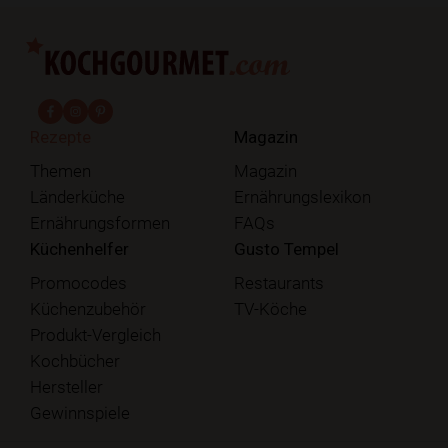
fab fa-facebook-f
fab fa-instagram
fab fa-pinterest
Rezepte
Magazin
Themen
Magazin
Länderküche
Ernährungslexikon
Ernährungsformen
FAQs
Küchenhelfer
Gusto Tempel
Promocodes
Restaurants
Küchenzubehör
TV-Köche
Produkt-Vergleich
Kochbücher
Hersteller
Gewinnspiele