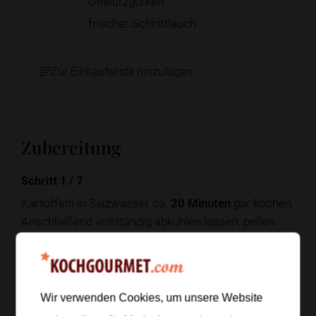
Gewürzgurken
frischer Schnittlauch
Zur Einkaufsliste hinzufügen
Zubereitung
Schritt 1
/
7
Kartoffeln in Salzwasser ca.
20 Minuten
gar kochen.
Anschließend vollständig abkühlen lassen, pellen
und in dicke Scheiben schneiden.
Tipp: Kartoffeln vom Vortag sorgen für besonders
knusprige Röstaromen.
Wir verwenden Cookies, um unsere Website
Schritt 2
/
7