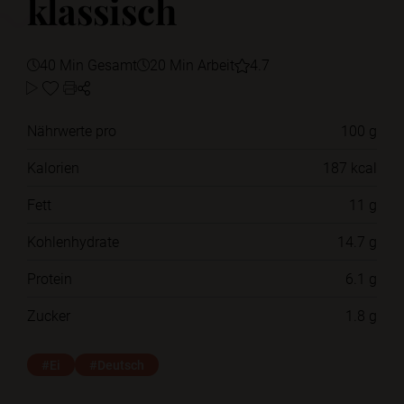
klassisch
40 Min Gesamt
20 Min Arbeit
4.7
Nährwerte pro
100 g
Kalorien
187 kcal
Fett
11 g
Kohlenhydrate
14.7 g
Protein
6.1 g
Zucker
1.8 g
#Ei
#Deutsch