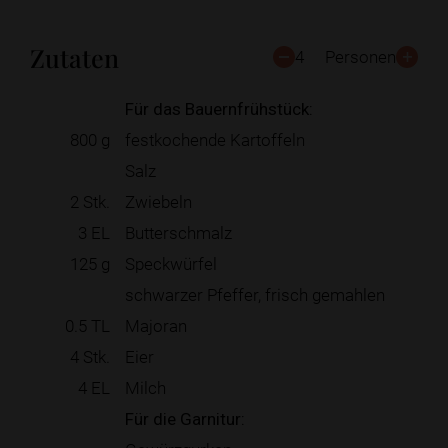
Zutaten
4
Personen
Für das Bauernfrühstück:
800
g
festkochende Kartoffeln
Salz
2
Stk.
Zwiebeln
3
EL
Butterschmalz
125
g
Speckwürfel
schwarzer Pfeffer, frisch gemahlen
0.5
TL
Majoran
4
Stk.
Eier
4
EL
Milch
Für die Garnitur: