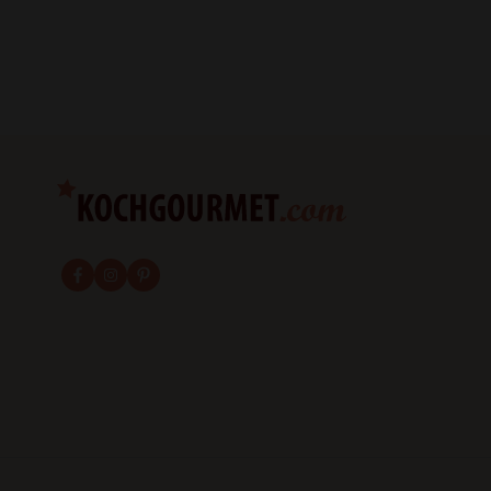
fab fa-facebook-f
fab fa-instagram
fab fa-pinterest