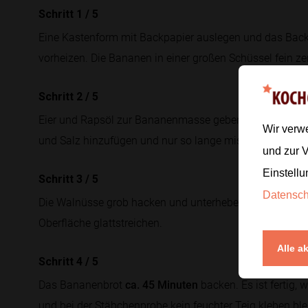
Schritt 1
/
5
Eine Kastenform mit Backpapier auslegen und das Bac
vorheizen. Die Bananen in einer großen Schüssel fein ze
Schritt 2
/
5
Eier und Rapsöl zur Bananenmasse geben und gut verrüh
Wir verw
und Salz hinzufügen und nur so lange mischen, bis ein 
und zur 
Einstellu
Schritt 3
/
5
Datensc
Die Walnüsse grob hacken und unterheben. Den Teig in 
Oberfläche glattstreichen.
Alle a
Schritt 4
/
5
Das Bananenbrot
ca. 45 Minuten
backen. Es ist fertig, 
und bei der Stäbchenprobe kein feuchter Teig kleben blei