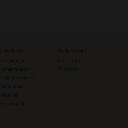
Küchenhelfer
Gusto Tempel
Promocodes
Restaurants
Küchenzubehör
TV-Köche
Produkt-Vergleich
Kochbücher
Hersteller
Gewinnspiele