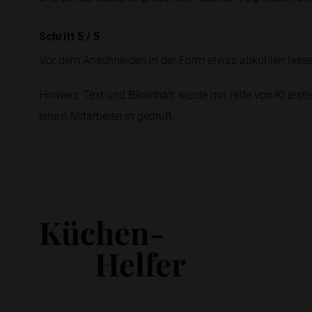
Schritt 5
/
5
Vor dem Anschneiden in der Form etwas abkühlen lassen,
Hinweis: Text und Bildinhalt wurde mit Hilfe von KI erstel
eine:n Mitarbeiter:in geprüft.
Küchen-
Helfer