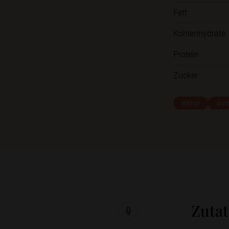
Fett
Kohlenhydrate
Protein
Zucker
#Brot
#In
Zuta