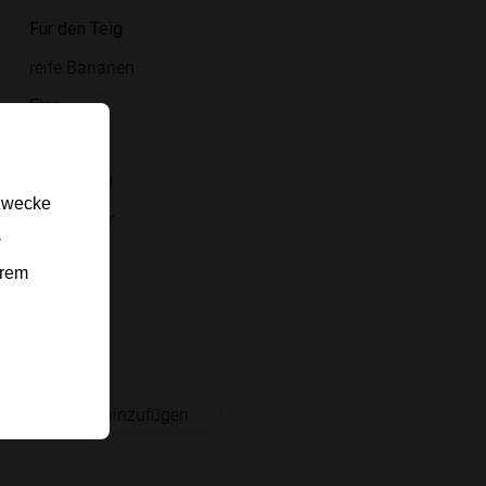
Für den Teig
reife Bananen
Eier
Rapsöl
Dinkelmehl
gzwecke
Backpulver
-
Zimt
erem
Salz
Walnüsse
 Einkaufsliste hinzufügen