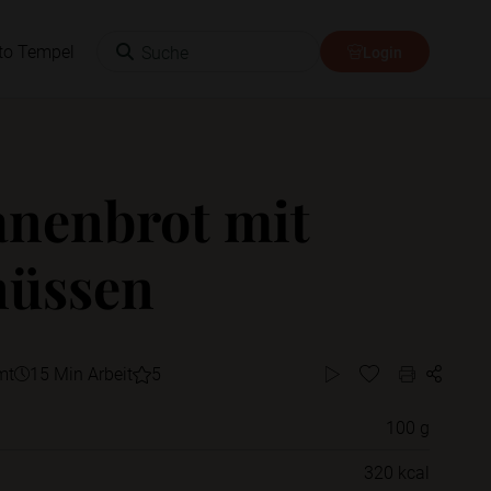
Suche
to Tempel
Login
nenbrot mit
nüssen
mt
15 Min Arbeit
5
100 g
Willst du das Rezept in einem Ordner
320 kcal
speichern?