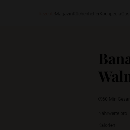
Rezepte
Magazin
Küchenhelfer
Kochpedia
Gus
Bana
Wal
60 Min Gesa
Nährwerte pro
Kalorien