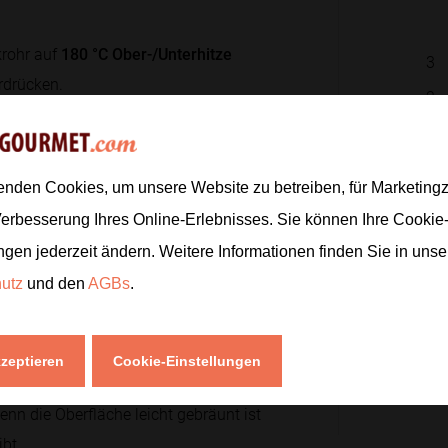
krohr auf
180 °C Ober-/Unterhitze
3
rdrücken.
2
80
ml
250
g
ren. Dinkelmehl, Backpulver, Zimt
enden Cookies, um unsere Website zu betreiben, für Marketin
2
TL
gleichmäßiger Teig entsteht.
Verbesserung Ihres Online-Erlebnisses. Sie können Ihre Cookie
1
TL
ngen jederzeit ändern. Weitere Informationen finden Sie in uns
1
Prise
hutz
und den
AGBs
.
die Kastenform füllen und die
80
g
kzeptieren
Cookie-Einstellungen
Zur
wenn die Oberfläche leicht gebräunt ist
bt.