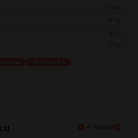
14.8 g
Neue Ordner
39.7 g
6.9 g
Schließen
Speichern
15.7 g
ternational
#Kinderfreundlich
ten
10
Personen