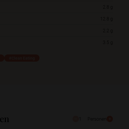
2.8 g
Neue Ordner
12.8 g
2.2 g
Schließen
Speichern
3.5 g
#Clean Eating
ten
1
Personen