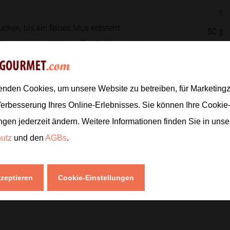
1
cken, bis ein feines Mus entsteht.
50
g
ser in einen kleinen Topf geben und
250
ml
1
TL
enden Cookies, um unsere Website zu betreiben, für Marketin
nanenmus einrühren und alles gut
Zur
Verbesserung Ihres Online-Erlebnisses. Sie können Ihre Cookie
nige Minuten köcheln lassen, damit
ngen jederzeit ändern. Weitere Informationen finden Sie in uns
enz entsteht.
hutz
und den
AGBs
.
kzeptieren
Cookie-Einstellungen
terrühren. Dadurch wird der Porridge
ur.