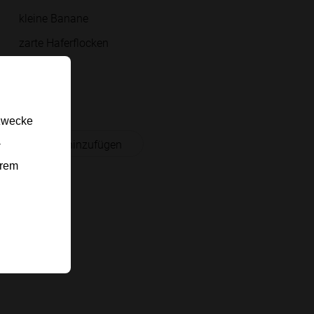
kleine Banane
zarte Haferflocken
Wasser
Rapsöl
gzwecke
 Einkaufsliste hinzufügen
-
erem