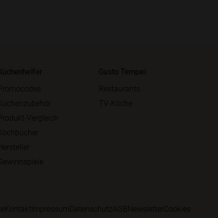
Küchenhelfer
Gusto Tempel
Promocodes
Restaurants
Küchenzubehör
TV-Köche
Produkt-Vergleich
Kochbücher
Hersteller
Gewinnspiele
re
Kontakt
Impressum
Datenschutz
AGB
Newsletter
Cookies