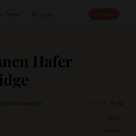
Suche
to Tempel
Login
nen Hafer
idge
mt
5 Min Arbeit
5
100 g
Willst du das Rezept in einem Ordner
85 kcal
speichern?