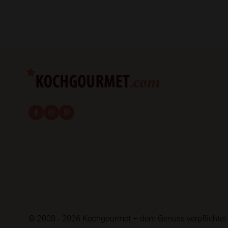
fab fa-facebook-f
fab fa-instagram
fab fa-pinterest
© 2008 - 2026 Kochgourmet – dem Genuss verpflichtet 