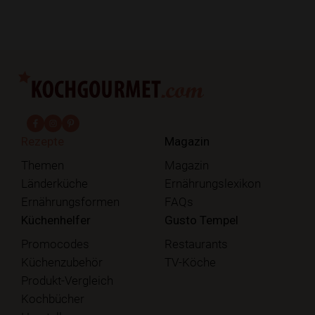
fab fa-facebook-f
fab fa-instagram
fab fa-pinterest
Rezepte
Magazin
Themen
Magazin
Länderküche
Ernährungslexikon
Ernährungsformen
FAQs
Küchenhelfer
Gusto Tempel
Promocodes
Restaurants
Küchenzubehör
TV-Köche
Produkt-Vergleich
Kochbücher