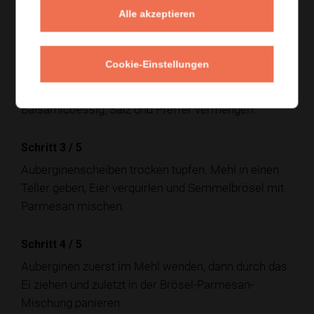
Struktur bekommen.
Alle akzeptieren
Schritt 2
/
5
Cookie-Einstellungen
Tomaten in Stücke schneiden, Zwiebel fein hobeln
und Basilikum grob zupfen. Mit
2 EL
Olivenöl,
Balsamicoessig, Salz und Pfeffer vermengen.
Schritt 3
/
5
Auberginenscheiben trocken tupfen. Mehl in einen
Teller geben, Eier verquirlen und Semmelbrösel mit
Parmesan mischen.
Schritt 4
/
5
Auberginen zuerst im Mehl wenden, dann durch das
Ei ziehen und zuletzt in der Brösel-Parmesan-
Mischung panieren.