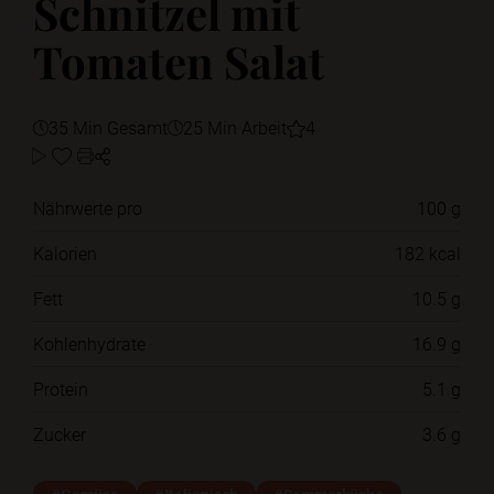
Schnitzel mit
Tomaten Salat
35 Min Gesamt
25 Min Arbeit
4
Nährwerte pro
100 g
Kalorien
182 kcal
Fett
10.5 g
Kohlenhydrate
16.9 g
Protein
5.1 g
Zucker
3.6 g