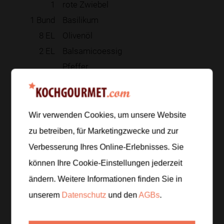
1
rote Zwiebel
1
Bund
Basilikum
8
EL
Olivenöl
2
EL
Balsamicoessig
Pfeffer
Zur Einkaufsliste hinzufügen
Wir verwenden Cookies, um unsere Website
zu betreiben, für Marketingzwecke und zur
Verbesserung Ihres Online-Erlebnisses. Sie
Zubereitung
können Ihre Cookie-Einstellungen jederzeit
Schritt 1
/
5
ändern. Weitere Informationen finden Sie in
Auberginen waschen und in etwa 1 cm dicke
unserem
Datenschutz
und den
AGBs
.
Scheiben schneiden. Leicht salzen und
10 Minuten
ziehen lassen, damit sie beim Braten eine bessere