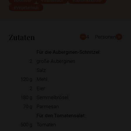
#Gemüse
#Italienisch
#Sommerküche
#Vegetarisch
Zutaten
4
Personen
Für die Auberginen-Schnitzel:
2
große Auberginen
Salz
120
g
Mehl
2
Eier
180
g
Semmelbrösel
70
g
Parmesan
Für den Tomatensalat:
500
g
Tomaten