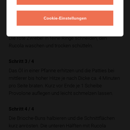
Schritt 2
/
4
Cookie-Einstellungen
Das Rinderfaschierte mit Salz und schwarzem
Pfeffer würzen und zu 4 lockeren Patties formen.
Die rote Zwiebel in feine Ringe schneiden, den
Rucola waschen und trocken schütteln.
Schritt 3
/
4
Das Öl in einer Pfanne erhitzen und die Patties bei
mittlerer bis hoher Hitze je nach Dicke ca. 4 Minuten
pro Seite braten. Kurz vor Ende je 1 Scheibe
Provolone auflegen und leicht schmelzen lassen.
Schritt 4
/
4
Die Brioche-Buns halbieren und die Schnittflächen
kurz anrösten. Die unteren Hälften mit Rucola