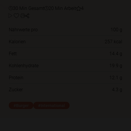
30 Min Gesamt
20 Min Arbeit
4
Nährwerte pro
100 g
Kalorien
257 kcal
Fett
14.4 g
Kohlenhydrate
19.9 g
Protein
12.1 g
Zucker
4.3 g
#Burger
#International