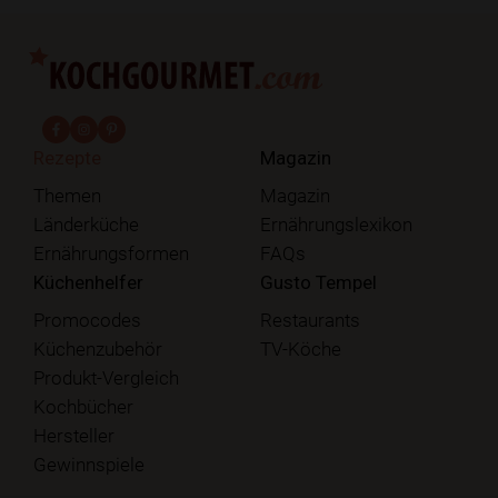
fab fa-facebook-f
fab fa-instagram
fab fa-pinterest
Rezepte
Magazin
Themen
Magazin
Länderküche
Ernährungslexikon
Ernährungsformen
FAQs
Küchenhelfer
Gusto Tempel
Promocodes
Restaurants
Küchenzubehör
TV-Köche
Produkt-Vergleich
Kochbücher
Hersteller
Gewinnspiele