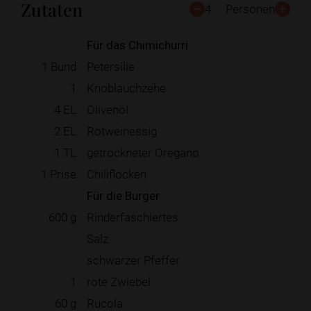
Zutaten
4
Personen
Für das Chimichurri
1
Bund
Petersilie
1
Knoblauchzehe
4
EL
Olivenöl
2
EL
Rotweinessig
1
TL
getrockneter Oregano
1
Prise
Chiliflocken
Für die Burger
600
g
Rinderfaschiertes
Salz
schwarzer Pfeffer
1
rote Zwiebel
60
g
Rucola