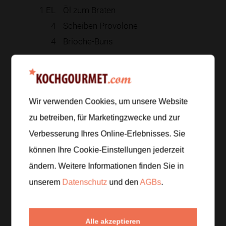
1
EL
Öl zum Braten
4
Scheiben Provolone
4
Brioche-Buns
Zur Einkaufsliste hinzufügen
Wir verwenden Cookies, um unsere Website
zu betreiben, für Marketingzwecke und zur
Zubereitung
Verbesserung Ihres Online-Erlebnisses. Sie
können Ihre Cookie-Einstellungen jederzeit
Schritt 1
/
4
ändern. Weitere Informationen finden Sie in
Für das Chimichurri die Petersilie fein hacken, die
Knoblauchzehe schälen und fein reiben. Beides mit
unserem
Datenschutz
und den
AGBs
.
Olivenöl, Rotweinessig, Oregano und Chiliflocken
verrühren und kurz ziehen lassen, damit die Kräuter
ihr Aroma abgeben.
Alle akzeptieren