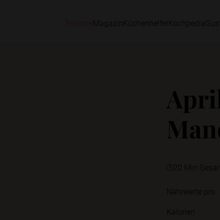
Rezepte
Magazin
Küchenhelfer
Kochpedia
Gus
Apri
Man
20 Min Gesa
Nährwerte pro
Kalorien