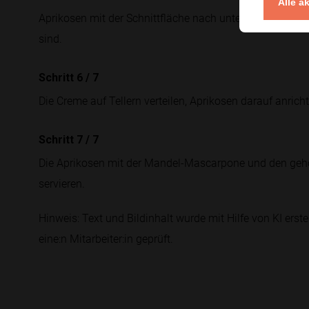
Alle a
Aprikosen mit der Schnittfläche nach unten kurz grillen, 
sind.
Schritt 6
/
7
Die Creme auf Tellern verteilen, Aprikosen darauf anric
Schritt 7
/
7
Die Aprikosen mit der Mandel-Mascarpone und den geh
servieren.
Hinweis: Text und Bildinhalt wurde mit Hilfe von KI erstel
eine:n Mitarbeiter:in geprüft.