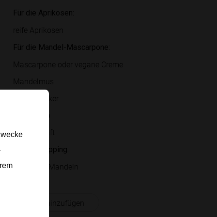
Für die Aprikosen:
reife Aprikosen
Für die Mandel-Mascarpone:
Mascarpone oder vegane Creme
Mandelmus
Vanillezucker
Ahornsirup
Zitronensaft
gzwecke
Für das Topping:
-
erem
gehobelte Mandeln
 Einkaufsliste hinzufügen