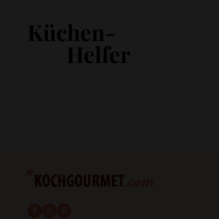
Küchen-
Helfer
fab fa-facebook-f
fab fa-instagram
fab fa-pinterest