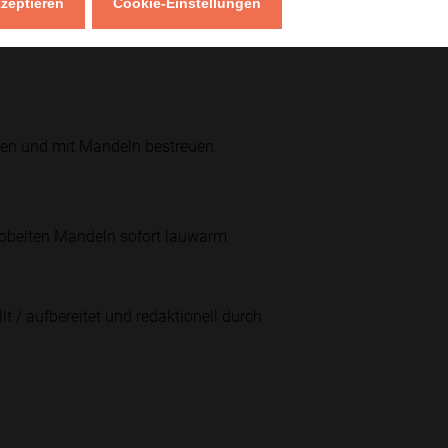
kzeptieren
Cookie-Einstellungen
bis sie warm und leicht karamellisiert
hten und mit Mandeln bestreuen.
obelten Mandeln sofort lauwarm
lt / aufbereitet und redaktionell durch