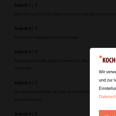
Schritt 1
/
7
Den Grill auf mittlere Hitze vorheizen und die Aprikose
Schritt 2
/
7
Aprikosen halbieren und entsteinen.
Schritt 3
/
7
Mascarpone oder vegane Creme mit Mandelmus, Vanillez
verrühren.
Wir verw
und zur 
Schritt 4
/
7
Einstellu
Die Aprikosenhälften auf den Schnittflächen leicht ölen,
Datensc
karamellisieren.
Schritt 5
/
7