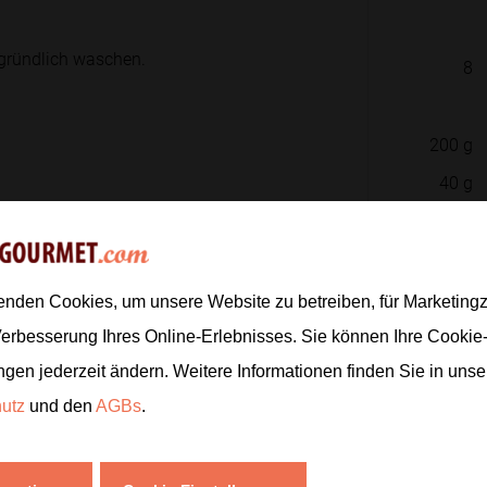
n gründlich waschen.
8
200
g
40
g
1
TL
ucker, Ahornsirup und Zitronensaft
1
EL
1
TL
enden Cookies, um unsere Website zu betreiben, für Marketin
Verbesserung Ihres Online-Erlebnisses. Sie können Ihre Cookie
ngen jederzeit ändern. Weitere Informationen finden Sie in uns
40
g
 damit sie auf dem Grill schön
hutz
und den
AGBs
.
Zur