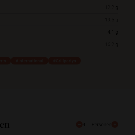
12.2 g
Neue Ordner
19.5 g
4.1 g
Schließen
Speichern
16.2 g
rts
#International
#Grillpartys
ten
4
Personen