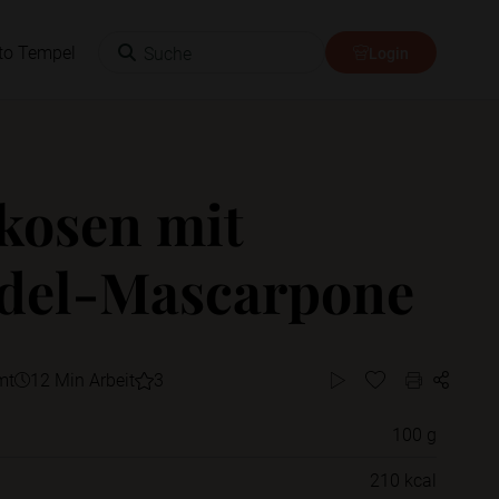
Suche
to Tempel
Login
kosen mit
del-Mascarpone
mt
12 Min Arbeit
3
100 g
Willst du das Rezept in einem Ordner
210 kcal
speichern?