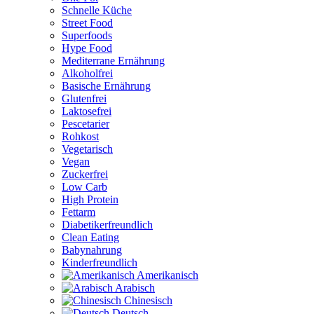
Schnelle Küche
Street Food
Superfoods
Hype Food
Mediterrane Ernährung
Alkoholfrei
Basische Ernährung
Glutenfrei
Laktosefrei
Pescetarier
Rohkost
Vegetarisch
Vegan
Zuckerfrei
Low Carb
High Protein
Fettarm
Diabetikerfreundlich
Clean Eating
Babynahrung
Kinderfreundlich
Amerikanisch
Arabisch
Chinesisch
Deutsch