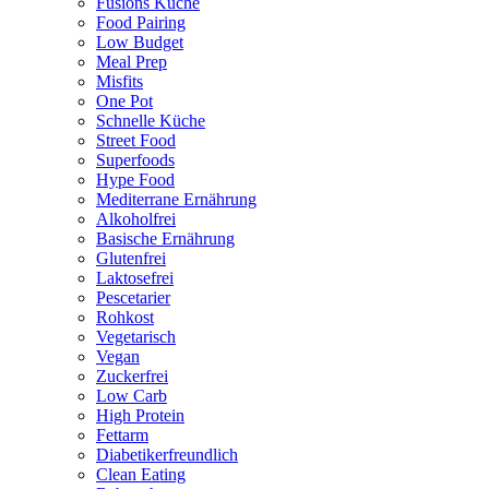
Fusions Küche
Food Pairing
Low Budget
Meal Prep
Misfits
One Pot
Schnelle Küche
Street Food
Superfoods
Hype Food
Mediterrane Ernährung
Alkoholfrei
Basische Ernährung
Glutenfrei
Laktosefrei
Pescetarier
Rohkost
Vegetarisch
Vegan
Zuckerfrei
Low Carb
High Protein
Fettarm
Diabetikerfreundlich
Clean Eating