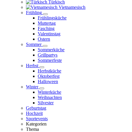
Türkisch
Vietnamesisch
Frühling
Frühlingsküche
Muttertag
Fasching
Valentinstag
Ostern
Sommer
Sommerküche
Grillpartys
Sommerfeste
Herbst
Herbstküche
Oktoberfest
Halloween
Winter
Winterküche
Weihnachten
Silvester
Geburtstag
Hochzeit
Sportevents
Kategorien
Thema