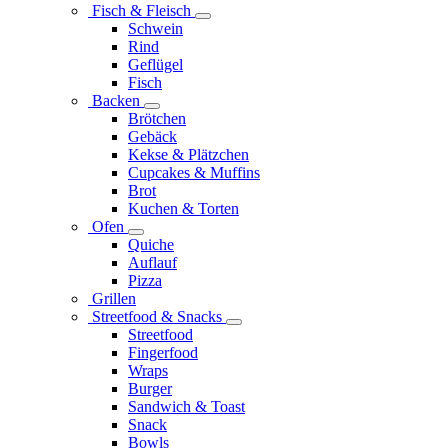
Fisch & Fleisch
Schwein
Rind
Geflügel
Fisch
Backen
Brötchen
Gebäck
Kekse & Plätzchen
Cupcakes & Muffins
Brot
Kuchen & Torten
Ofen
Quiche
Auflauf
Pizza
Grillen
Streetfood & Snacks
Streetfood
Fingerfood
Wraps
Burger
Sandwich & Toast
Snack
Bowls