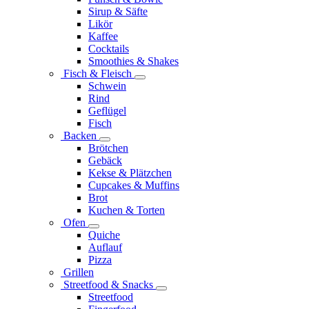
Sirup & Säfte
Likör
Kaffee
Cocktails
Smoothies & Shakes
Fisch & Fleisch
Schwein
Rind
Geflügel
Fisch
Backen
Brötchen
Gebäck
Kekse & Plätzchen
Cupcakes & Muffins
Brot
Kuchen & Torten
Ofen
Quiche
Auflauf
Pizza
Grillen
Streetfood & Snacks
Streetfood