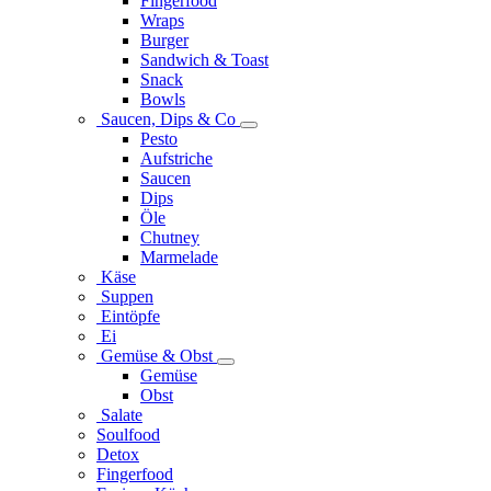
Fingerfood
Wraps
Burger
Sandwich & Toast
Snack
Bowls
Saucen, Dips & Co
Pesto
Aufstriche
Saucen
Dips
Öle
Chutney
Marmelade
Käse
Suppen
Eintöpfe
Ei
Gemüse & Obst
Gemüse
Obst
Salate
Soulfood
Detox
Fingerfood