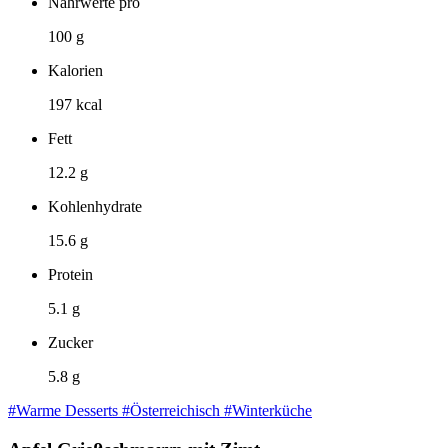
Nährwerte pro
100 g
Kalorien
197 kcal
Fett
12.2 g
Kohlenhydrate
15.6 g
Protein
5.1 g
Zucker
5.8 g
#Warme Desserts
#Österreichisch
#Winterküche