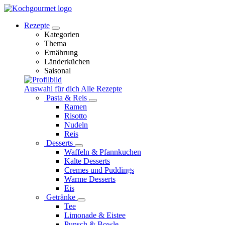
Rezepte
Kategorien
Thema
Ernährung
Länderküchen
Saisonal
Auswahl für dich
Alle Rezepte
Pasta & Reis
Ramen
Risotto
Nudeln
Reis
Desserts
Waffeln & Pfannkuchen
Kalte Desserts
Cremes und Puddings
Warme Desserts
Eis
Getränke
Tee
Limonade & Eistee
Punsch & Bowle