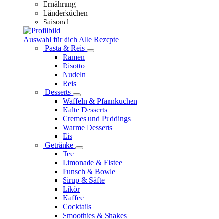
Ernährung
Länderküchen
Saisonal
Auswahl für dich
Alle Rezepte
Pasta & Reis
Ramen
Risotto
Nudeln
Reis
Desserts
Waffeln & Pfannkuchen
Kalte Desserts
Cremes und Puddings
Warme Desserts
Eis
Getränke
Tee
Limonade & Eistee
Punsch & Bowle
Sirup & Säfte
Likör
Kaffee
Cocktails
Smoothies & Shakes