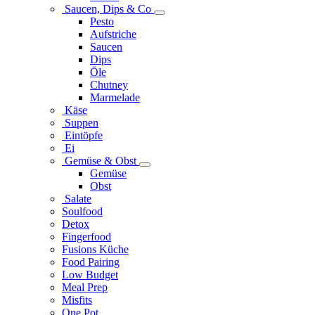
Saucen, Dips & Co
Pesto
Aufstriche
Saucen
Dips
Öle
Chutney
Marmelade
Käse
Suppen
Eintöpfe
Ei
Gemüse & Obst
Gemüse
Obst
Salate
Soulfood
Detox
Fingerfood
Fusions Küche
Food Pairing
Low Budget
Meal Prep
Misfits
One Pot