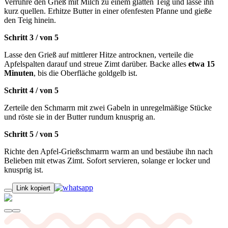
Verrühre den Grieß mit Milch zu einem glatten Teig und lasse ihn
kurz quellen. Erhitze Butter in einer ofenfesten Pfanne und gieße
den Teig hinein.
Schritt 3
/
von
5
Lasse den Grieß auf mittlerer Hitze antrocknen, verteile die
Apfelspalten darauf und streue Zimt darüber. Backe alles
etwa 15
Minuten
, bis die Oberfläche goldgelb ist.
Schritt 4
/
von
5
Zerteile den Schmarrn mit zwei Gabeln in unregelmäßige Stücke
und röste sie in der Butter rundum knusprig an.
Schritt 5
/
von
5
Richte den Apfel-Grießschmarrn warm an und bestäube ihn nach
Belieben mit etwas Zimt. Sofort servieren, solange er locker und
knusprig ist.
Link kopiert