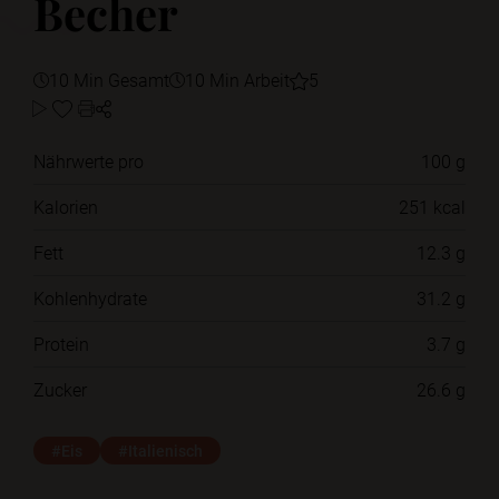
Becher
10 Min Gesamt
10 Min Arbeit
5
Nährwerte pro
100 g
Kalorien
251 kcal
Fett
12.3 g
Kohlenhydrate
31.2 g
Protein
3.7 g
Zucker
26.6 g
#Eis
#Italienisch