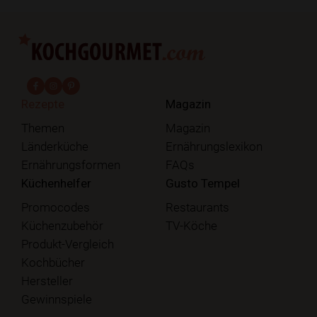
fab fa-facebook-f
fab fa-instagram
fab fa-pinterest
Rezepte
Magazin
Themen
Magazin
Länderküche
Ernährungslexikon
Ernährungsformen
FAQs
Küchenhelfer
Gusto Tempel
Promocodes
Restaurants
Küchenzubehör
TV-Köche
Produkt-Vergleich
Kochbücher
Hersteller
Gewinnspiele