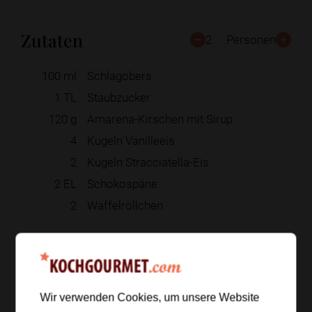
Zutaten
2
Personen
100
ml
Schlagobers
1
TL
Staubzucker
120
g
Amarena-Kirschen mit Sirup
4
Kugeln Vanilleeis
2
Kugeln Stracciatella-Eis
2
EL
Schokospäne
2
Waffelröllchen
Zur Einkaufsliste hinzufügen
Wir verwenden Cookies, um unsere Website