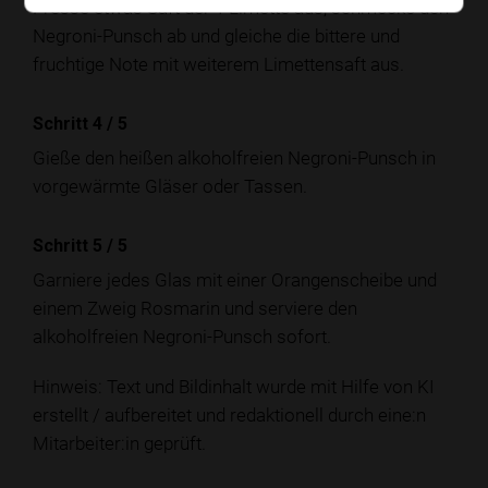
Presse etwas Saft der 1 Limette aus, schmecke den
Negroni-Punsch ab und gleiche die bittere und
fruchtige Note mit weiterem Limettensaft aus.
Schritt 4
/
5
Gieße den heißen alkoholfreien Negroni-Punsch in
vorgewärmte Gläser oder Tassen.
Schritt 5
/
5
Garniere jedes Glas mit einer Orangenscheibe und
einem Zweig Rosmarin und serviere den
alkoholfreien Negroni-Punsch sofort.
Hinweis: Text und Bildinhalt wurde mit Hilfe von KI
erstellt / aufbereitet und redaktionell durch eine:n
Mitarbeiter:in geprüft.