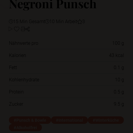
Negroni Punsch
15 Min Gesamt
10 Min Arbeit
3
Nährwerte pro
100 g
Kalorien
43 kcal
Fett
0.1 g
Kohlenhydrate
10 g
Protein
0.5 g
Zucker
9.5 g
#Punsch & Bowle
#International
#Winterküche
#Alkoholfrei