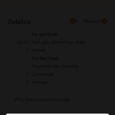
Zutaten
4
Personen
Für den Drink
700
ml
Saft oder alkoholfreier Bitter
1
Limette
Für das Finish
Rosmarin oder Gewürze
1
Zimtstange
2
Orangen
Zur Einkaufsliste hinzufügen