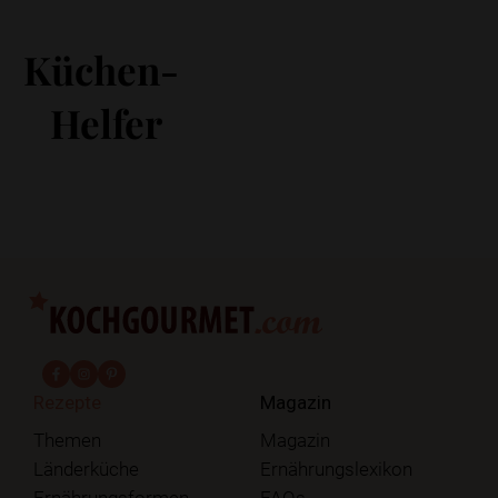
Küchen-
Helfer
fab fa-facebook-f
fab fa-instagram
fab fa-pinterest
Rezepte
Magazin
Themen
Magazin
Länderküche
Ernährungslexikon
Ernährungsformen
FAQs