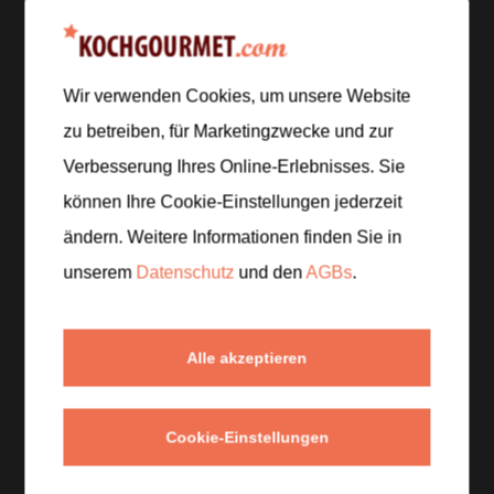
Zubereitung
Wir verwenden Cookies, um unsere Website
Schritt 1
/
5
zu betreiben, für Marketingzwecke und zur
Erwärme die 700 Milliliter Saft oder alkoholfreien
Bitter langsam in einem Topf und gib die 1
Verbesserung Ihres Online-Erlebnisses. Sie
Zimtstange sowie Rosmarin oder Gewürze hinein,
können Ihre Cookie-Einstellungen jederzeit
damit sich die Aromen entfalten können, ohne dass
ändern. Weitere Informationen finden Sie in
es bitter wird.
unserem
Datenschutz
und den
AGBs
.
Schritt 2
/
5
Presse den Saft der 2 Orangen aus und rühre ihn ein,
Alle akzeptieren
sobald die Basis heiß ist, damit der Punsch fruchtig
und ausgewogen bleibt.
Cookie-Einstellungen
Schritt 3
/
5