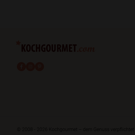
fab fa-facebook-f
fab fa-instagram
fab fa-pinterest
© 2008 - 2026 Kochgourmet – dem Genuss verpflichtet 