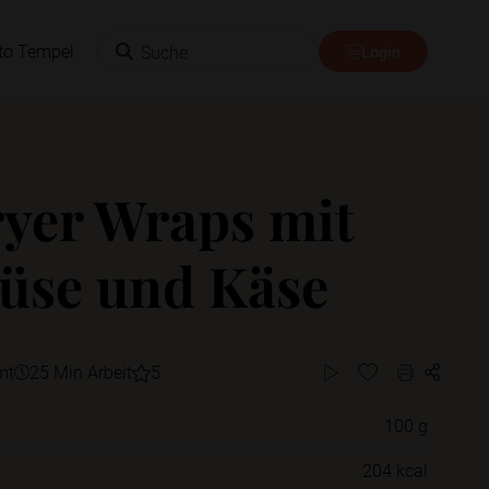
Suche
to Tempel
Login
ryer Wraps mit
üse und Käse
mt
25 Min Arbeit
5
100 g
Willst du das Rezept in einem Ordner
204 kcal
speichern?