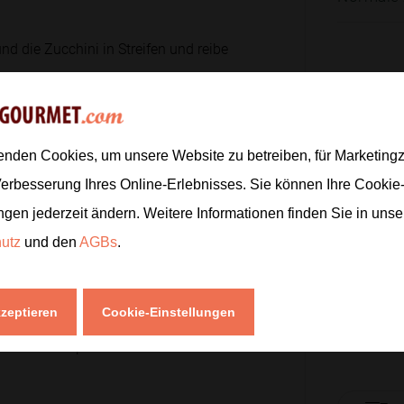
nd die Zucchini in Streifen und reibe
250
g
200
g
180
g
ie Seiten ein und rolle sie fest auf.
enden Cookies, um unsere Website zu betreiben, für Marketin
4
Verbesserung Ihres Online-Erlebnisses. Sie können Ihre Cookie
ngen jederzeit ändern. Weitere Informationen finden Sie in uns
ie außen knusprig sind und der Käse
hutz
und den
AGBs
.
150
g
kzeptieren
Cookie-Einstellungen
 frischen Dip.