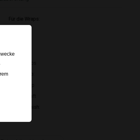
Für die Wraps:
Paprika
Zucchini
Käse
gzwecke
große Wraps
-
Für den Dip:
erem
Joghurt-Dip
Limettensaft
Für das Finish:
Kräuter