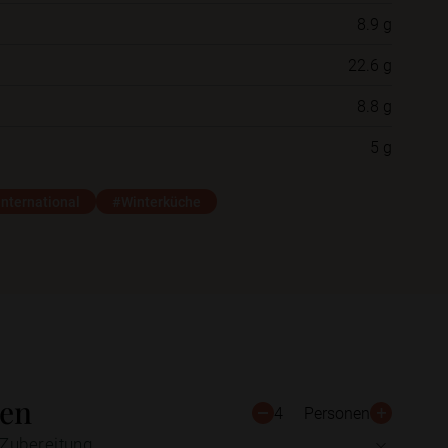
8.9 g
Neue Ordner
22.6 g
8.8 g
Schließen
Speichern
5 g
International
#Winterküche
ten
4
Personen
Zubereitung