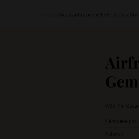
Rezepte
Magazin
Küchenhelfer
Kochpedia
Gus
Airf
Gem
35 Min Gesa
Nährwerte pro
Kalorien