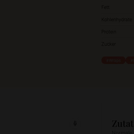
Fett
Kohlenhydrate
Protein
Zucker
#Wraps
#
Zuta
Normale 