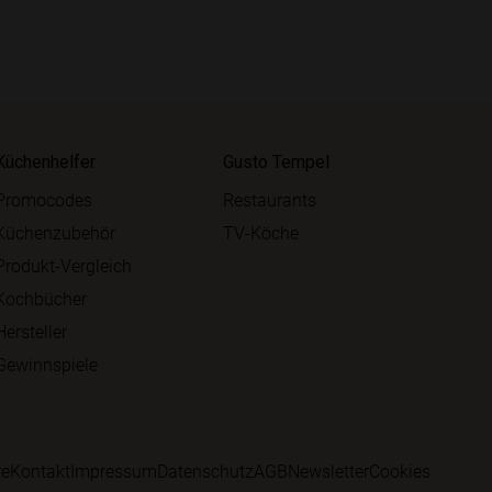
Küchenhelfer
Gusto Tempel
Promocodes
Restaurants
Küchenzubehör
TV-Köche
Produkt-Vergleich
Kochbücher
Hersteller
Gewinnspiele
re
Kontakt
Impressum
Datenschutz
AGB
Newsletter
Cookies