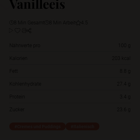
Vanilleeis
8 Min Gesamt
8 Min Arbeit
4.5
Nährwerte pro
100 g
Kalorien
203 kcal
Fett
8.8 g
Kohlenhydrate
27.4 g
Protein
3.4 g
Zucker
23.6 g
#Cremes und Puddings
#Italienisch