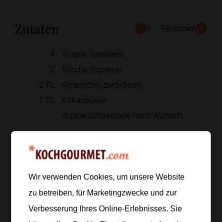
Zutaten
2
Personen
4
Kugeln Vanilleeis
2
frische Espressi
2
TL
Amarettini, zerbröselt
1
TL
Kakaopulver
dunkle Schokolade nach Wunsch
Zur Einkaufsliste hinzufügen
Wir verwenden Cookies, um unsere Website
zu betreiben, für Marketingzwecke und zur
Zubereitung
Verbesserung Ihres Online-Erlebnisses. Sie