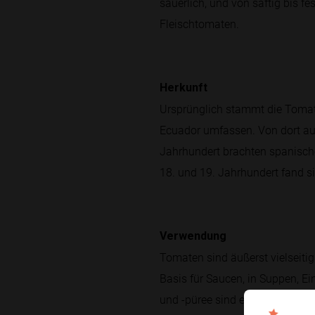
säuerlich, und von saftig bis fe
Fleischtomaten.
Herkunft
Ursprünglich stammt die Tomat
Ecuador umfassen. Von dort aus 
Jahrhundert brachten spanische
18. und 19. Jahrhundert fand si
Verwendung
Tomaten sind äußerst vielseitig
Basis für Saucen, in Suppen, 
und -püree sind ebenfalls wich