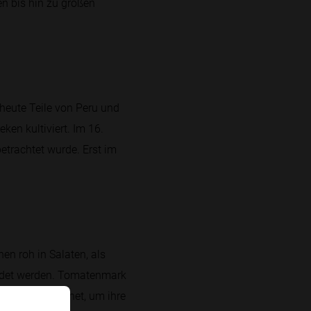
en bis hin zu großen
heute Teile von Peru und
en kultiviert. Im 16.
etrachtet wurde. Erst im
en roh in Salaten, als
endet werden. Tomatenmark
t oder getrocknet, um ihre