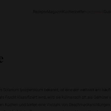
Rezepte
Magazin
Küchenhelfer
Kochpedia
Gus
e
ls Solanum lycopersicum bekannt, ist eine der weltweit am häuf
ls Frucht klassifiziert wird, wird sie kulinarisch oft als Gemüs
len Küchen und bieten eine Vielzahl von Geschmacksrichtungen 