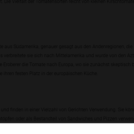
st. Die Vielfalt der Tomatensorten reicht von kleinen Kirschtomat
e aus Südamerika, genauer gesagt aus den Andenregionen, die 
verbreitete sie sich nach Mittelamerika und wurde von den Aztek
 Eroberer die Tomate nach Europa, wo sie zunächst skeptisch b
e ihren festen Platz in der europäischen Küche.
 und finden in einer Vielzahl von Gerichten Verwendung. Sie könn
Eintöpfen oder als Bestandteil von Sandwiches und Pizzen verw
tige Zutaten in vielen Rezepten. Zudem werden sie oft eingemach