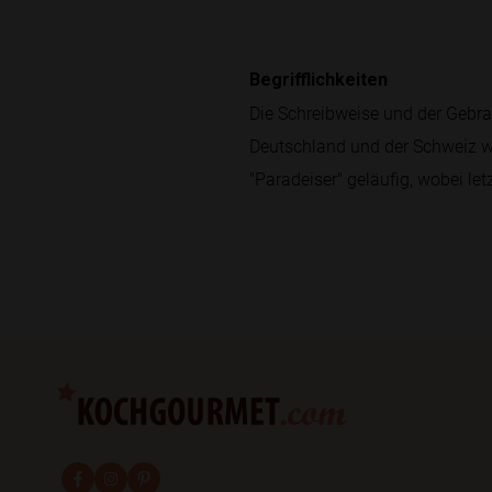
Begrifflichkeiten
Die Schreibweise und der Gebra
Deutschland und der Schweiz wi
"Paradeiser" geläufig, wobei l
fab fa-facebook-f
fab fa-instagram
fab fa-pinterest