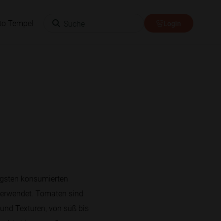
Suche
to Tempel
Login
igsten konsumierten
e verwendet. Tomaten sind
und Texturen, von süß bis