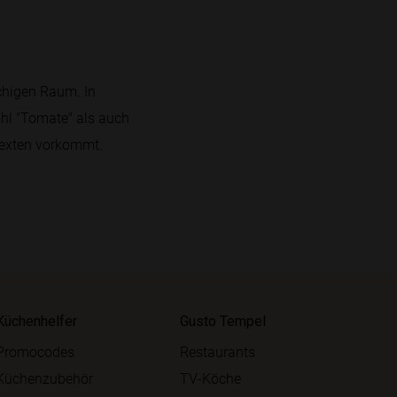
chigen Raum. In
ohl "Tomate" als auch
 Texten vorkommt.
Küchenhelfer
Gusto Tempel
Promocodes
Restaurants
Küchenzubehör
TV-Köche