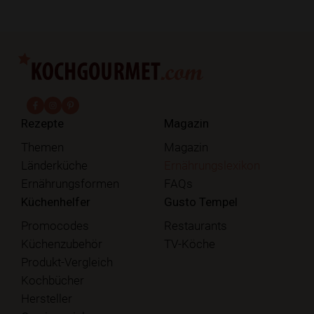
fab fa-facebook-f
fab fa-instagram
fab fa-pinterest
Rezepte
Magazin
Themen
Magazin
Länderküche
Ernährungslexikon
Ernährungsformen
FAQs
Küchenhelfer
Gusto Tempel
Promocodes
Restaurants
Küchenzubehör
TV-Köche
Produkt-Vergleich
Kochbücher
Hersteller