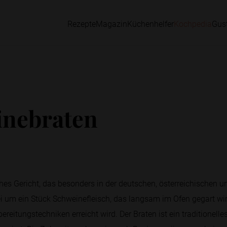
Rezepte
Magazin
Küchenhelfer
Kochpedia
Gus
inebraten
ches Gericht, das besonders in der deutschen, österreichischen
bei um ein Stück Schweinefleisch, das langsam im Ofen gegart wir
ereitungstechniken erreicht wird. Der Braten ist ein traditionel