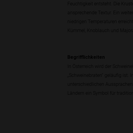
Feuchtigkeit entsteht. Die Kru
ansprechende Textur. Ein weite
niedrigen Temperaturen erreich
Kümmel, Knoblauch und Majoran,
Begrifflichkeiten
In Österreich wird der Schweine
„Schweinebraten“ geläufig ist. 
unterschiedlichen Aussprachen f
Ländern ein Symbol für traditi