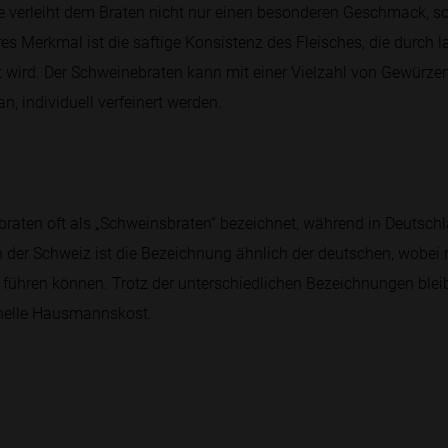
ste verleiht dem Braten nicht nur einen besonderen Geschmack, s
res Merkmal ist die saftige Konsistenz des Fleisches, die durch
t wird. Der Schweinebraten kann mit einer Vielzahl von Gewürzen
 individuell verfeinert werden.
braten oft als „Schweinsbraten“ bezeichnet, während in Deutschl
In der Schweiz ist die Bezeichnung ähnlich der deutschen, wobei 
ühren können. Trotz der unterschiedlichen Bezeichnungen bleibt
onelle Hausmannskost.