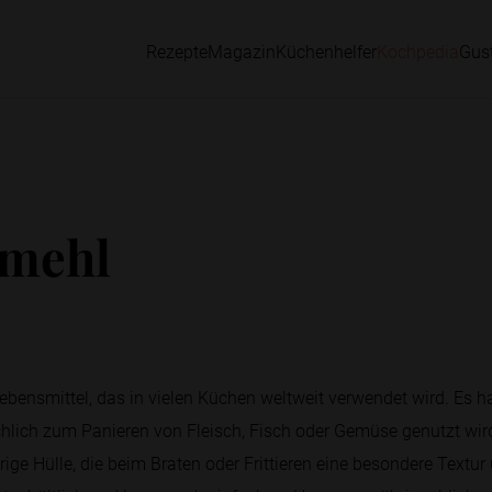
Rezepte
Magazin
Küchenhelfer
Kochpedia
Gus
rmehl
 Lebensmittel, das in vielen Küchen weltweit verwendet wird. Es h
hlich zum Panieren von Fleisch, Fisch oder Gemüse genutzt wir
ige Hülle, die beim Braten oder Frittieren eine besondere Textu