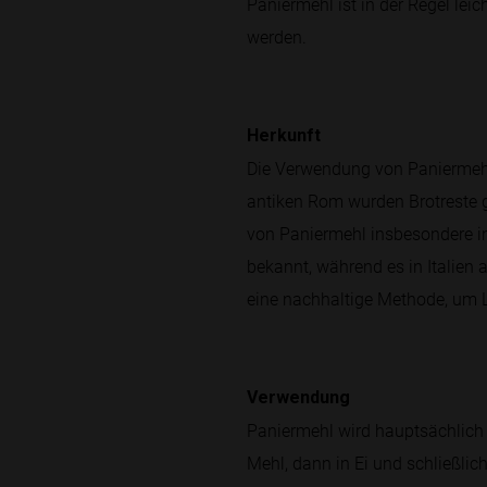
Paniermehl ist in der Regel lei
werden.
Herkunft
Die Verwendung von Paniermehl g
antiken Rom wurden Brotreste g
von Paniermehl insbesondere in 
bekannt, während es in Italien 
eine nachhaltige Methode, um 
Verwendung
Paniermehl wird hauptsächlich 
Mehl, dann in Ei und schließlic