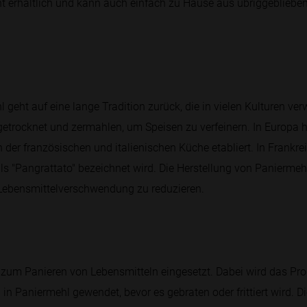
cht erhältlich und kann auch einfach zu Hause aus übriggebliebe
eht auf eine lange Tradition zurück, die in vielen Kulturen verwu
etrocknet und zermahlen, um Speisen zu verfeinern. In Europa 
der französischen und italienischen Küche etabliert. In Frankrei
als "Pangrattato" bezeichnet wird. Die Herstellung von Paniermehl
Lebensmittelverschwendung zu reduzieren.
zum Panieren von Lebensmitteln eingesetzt. Dabei wird das Prod
h in Paniermehl gewendet, bevor es gebraten oder frittiert wird. 