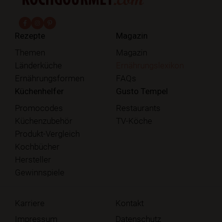
fab fa-facebook-f
fab fa-instagram
fab fa-pinterest
Rezepte
Magazin
Themen
Magazin
Länderküche
Ernährungslexikon
Ernährungsformen
FAQs
Küchenhelfer
Gusto Tempel
Promocodes
Restaurants
Küchenzubehör
TV-Köche
Produkt-Vergleich
Kochbücher
Hersteller
Gewinnspiele
Karriere
Kontakt
Impressum
Datenschutz