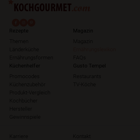
fab fa-facebook-f
fab fa-instagram
fab fa-pinterest
Rezepte
Magazin
Themen
Magazin
Länderküche
Ernährungslexikon
Ernährungsformen
FAQs
Küchenhelfer
Gusto Tempel
Promocodes
Restaurants
Küchenzubehör
TV-Köche
Produkt-Vergleich
Kochbücher
Hersteller
Gewinnspiele
Karriere
Kontakt