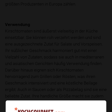
größten Produzenten in Europa zählen.
Verwendung
Kirschtomaten sind äußerst vielseitig in der Küche
einsetzbar. Sie können roh verzehrt werden und sind
eine ausgezeichnete Zutat für Salate und Vorspeisen.
Ihr süßlicher Geschmack harmoniert gut mit einer
Vielzahl von Zutaten, sodass sie auch in mediterranen
und asiatischen Gerichten häufig Verwendung finden.
Darüber hinaus eignen sich Kirschtomaten
hervorragend zum Grillen oder Rösten, was ihren
Geschmack intensiviert und eine köstliche Beilage
ergibt. Auch in Saucen oder als Pizzabelag sind sie eine
beliebte Zutat. Ihre handliche Größe macht sie zudem
zu einem praktischen Snack für unterwegs.