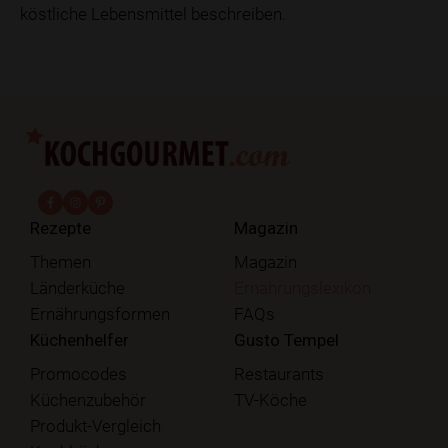
köstliche Lebensmittel beschreiben.
fab fa-facebook-f
fab fa-instagram
fab fa-pinterest
Rezepte
Magazin
Themen
Magazin
Länderküche
Ernährungslexikon
Ernährungsformen
FAQs
Küchenhelfer
Gusto Tempel
Promocodes
Restaurants
Küchenzubehör
TV-Köche
Produkt-Vergleich