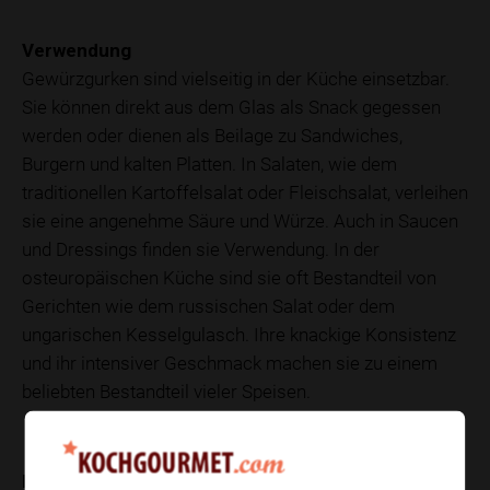
Verwendung
Gewürzgurken sind vielseitig in der Küche einsetzbar.
Sie können direkt aus dem Glas als Snack gegessen
werden oder dienen als Beilage zu Sandwiches,
Burgern und kalten Platten. In Salaten, wie dem
traditionellen Kartoffelsalat oder Fleischsalat, verleihen
sie eine angenehme Säure und Würze. Auch in Saucen
und Dressings finden sie Verwendung. In der
osteuropäischen Küche sind sie oft Bestandteil von
Gerichten wie dem russischen Salat oder dem
ungarischen Kesselgulasch. Ihre knackige Konsistenz
und ihr intensiver Geschmack machen sie zu einem
beliebten Bestandteil vieler Speisen.
Nährwerte