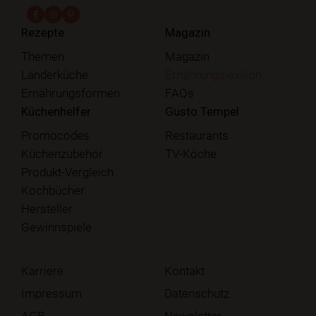
fab fa-facebook-f
fab fa-instagram
fab fa-pinterest
Rezepte
Magazin
Themen
Magazin
Länderküche
Ernährungslexikon
Ernährungsformen
FAQs
Küchenhelfer
Gusto Tempel
Promocodes
Restaurants
Küchenzubehör
TV-Köche
Produkt-Vergleich
Kochbücher
Hersteller
Gewinnspiele
Karriere
Kontakt
Impressum
Datenschutz
AGB
Newsletter