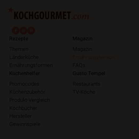
fab fa-facebook-f
fab fa-instagram
fab fa-pinterest
Rezepte
Magazin
Themen
Magazin
Länderküche
Ernährungslexikon
Ernährungsformen
FAQs
Küchenhelfer
Gusto Tempel
Promocodes
Restaurants
Küchenzubehör
TV-Köche
Produkt-Vergleich
Kochbücher
Hersteller
Gewinnspiele