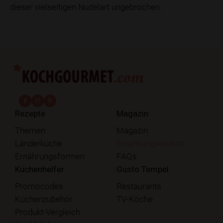
dieser vielseitigen Nudelart ungebrochen.
fab fa-facebook-f
fab fa-instagram
fab fa-pinterest
Rezepte
Magazin
Themen
Magazin
Länderküche
Ernährungslexikon
Ernährungsformen
FAQs
Küchenhelfer
Gusto Tempel
Promocodes
Restaurants
Küchenzubehör
TV-Köche
Produkt-Vergleich