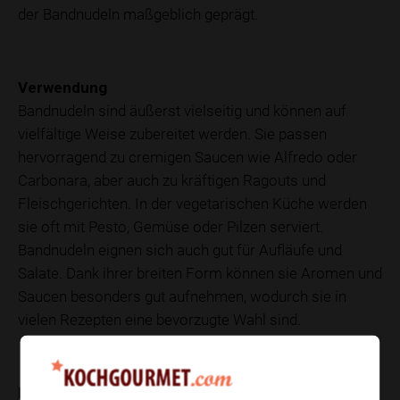
der Bandnudeln maßgeblich geprägt.
Verwendung
Bandnudeln sind äußerst vielseitig und können auf
vielfältige Weise zubereitet werden. Sie passen
hervorragend zu cremigen Saucen wie Alfredo oder
Carbonara, aber auch zu kräftigen Ragouts und
Fleischgerichten. In der vegetarischen Küche werden
sie oft mit Pesto, Gemüse oder Pilzen serviert.
Bandnudeln eignen sich auch gut für Aufläufe und
Salate. Dank ihrer breiten Form können sie Aromen und
Saucen besonders gut aufnehmen, wodurch sie in
vielen Rezepten eine bevorzugte Wahl sind.
Nährwerte