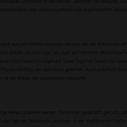
elseitigkeit und finden in zahlreichen Gerichten Verwendung. Die
turheilkunde für ihre verdauungsfördernden Eigenschaften geschä
glich aus dem Mittelmeerraum und wird seit der Antike kultivier
nze sowohl als Nahrungs- als auch als Heilmittel. Heutzutage w
Spanien und Frankreich angebaut. Diese Regionen bieten das idea
flanze benötigt, um optimal zu gedeihen. Auch außerhalb Euro
n, ist der Anbau von Artischocken verbreitet.
tige Weise zubereitet werden. Sie können gedämpft, gekocht, geb
 das Herz als Delikatesse genossen. In der mediterranen Küche