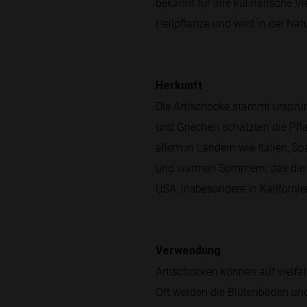
bekannt für ihre kulinarische Vi
Heilpflanze und wird in der Na
Herkunft
Die Artischocke stammt ursprün
und Griechen schätzten die Pfla
allem in Ländern wie Italien, 
und warmen Sommern, das die P
USA, insbesondere in Kalifornie
Verwendung
Artischocken können auf vielfäl
Oft werden die Blütenböden und