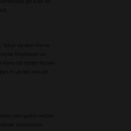
 Artischocke gilt auch als
tzt.
t. Schon die alten Römer
ird die Artischocke vor
le Klima mit milden Wintern
pas, in Ländern wie den
raten oder gegrillt werden.
 werden Artischocken