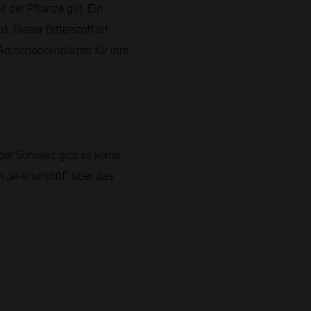
 der Pflanze gilt. Ein
 Dieser Bitterstoff ist
tischockenblätter für ihre
 der Schweiz gibt es keine
n „al-khurshūf“ über das