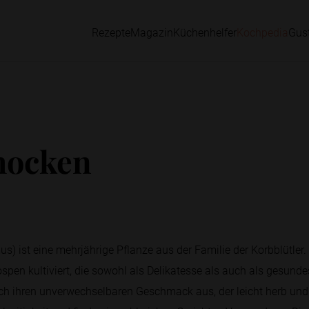
Rezepte
Magazin
Küchenhelfer
Kochpedia
Gus
hocken
s) ist eine mehrjährige Pflanze aus der Familie der Korbblütler.
pen kultiviert, die sowohl als Delikatesse als auch als gesunde
ch ihren unverwechselbaren Geschmack aus, der leicht herb und n