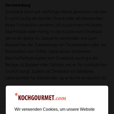
Verwendung
Zwieback kann auf vielfältige Weise genossen werden.
Er wird häufig als leichter Snack oder als Bestandteil
eines Frühstücks verzehrt, oft zusammen mit Butter,
Marmelade oder Honig. In der Küche wird Zwieback
gerne als Basis für Desserts verwendet, wie zum
Beispiel bei der Zubereitung von Tortenböden oder als
Bestandteil von Trifles. Dank seiner trockenen
Beschaffenheit eignet sich Zwieback auch gut als
Beilage zu Suppen oder Salaten, wo er für zusätzlichen
Crunch sorgt. Zudem ist Zwieback ein beliebtes
Lebensmittel für Kleinkinder, da er leicht verdaulich ist.
Nährwerte
Zwieback ist bekannt für seinen hohen
Wir verwenden Cookies, um unsere Website
Kohlenhydratgehalt, da er hauptsächlich aus