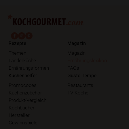
fab fa-facebook-f
fab fa-instagram
fab fa-pinterest
Rezepte
Magazin
Themen
Magazin
Länderküche
Ernährungslexikon
Ernährungsformen
FAQs
Küchenhelfer
Gusto Tempel
Promocodes
Restaurants
Küchenzubehör
TV-Köche
Produkt-Vergleich
Kochbücher
Hersteller
Gewinnspiele