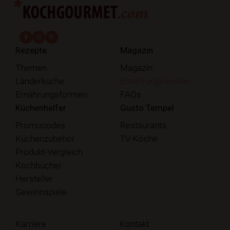
fab fa-facebook-f
fab fa-instagram
fab fa-pinterest
Rezepte
Magazin
Themen
Magazin
Länderküche
Ernährungslexikon
Ernährungsformen
FAQs
Küchenhelfer
Gusto Tempel
Promocodes
Restaurants
Küchenzubehör
TV-Köche
Produkt-Vergleich
Kochbücher
Hersteller
Gewinnspiele
Karriere
Kontakt