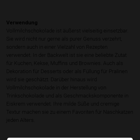
Verwendung
Vollmilchschokolade ist äußerst vielseitig einsetzbar.
Sie wird nicht nur gerne als purer Genuss verzehrt,
sondern auch in einer Vielzahl von Rezepten
verwendet. In der Backwelt ist sie eine beliebte Zutat
für Kuchen, Kekse, Muffins und Brownies. Auch als
Dekoration für Desserts oder als Füllung für Pralinen
wird sie geschätzt. Darüber hinaus wird
Vollmilchschokolade in der Herstellung von
Trinkschokolade und als Geschmackskomponente in
Eiskrem verwendet. Ihre milde Süße und cremige
Textur machen sie zu einem Favoriten für Naschkatzen
jeden Alters.