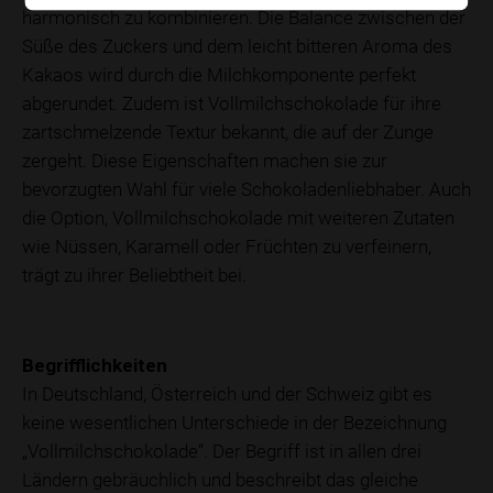
harmonisch zu kombinieren. Die Balance zwischen der
Süße des Zuckers und dem leicht bitteren Aroma des
Kakaos wird durch die Milchkomponente perfekt
abgerundet. Zudem ist Vollmilchschokolade für ihre
zartschmelzende Textur bekannt, die auf der Zunge
zergeht. Diese Eigenschaften machen sie zur
bevorzugten Wahl für viele Schokoladenliebhaber. Auch
die Option, Vollmilchschokolade mit weiteren Zutaten
wie Nüssen, Karamell oder Früchten zu verfeinern,
trägt zu ihrer Beliebtheit bei.
Begrifflichkeiten
In Deutschland, Österreich und der Schweiz gibt es
keine wesentlichen Unterschiede in der Bezeichnung
„Vollmilchschokolade“. Der Begriff ist in allen drei
Ländern gebräuchlich und beschreibt das gleiche