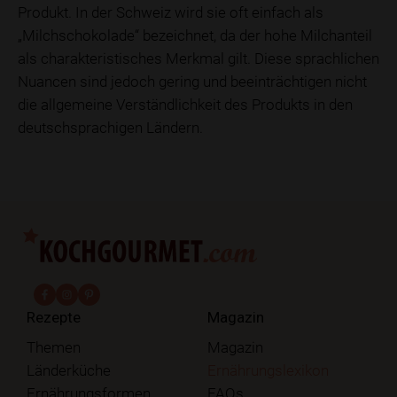
Produkt. In der Schweiz wird sie oft einfach als
„Milchschokolade“ bezeichnet, da der hohe Milchanteil
als charakteristisches Merkmal gilt. Diese sprachlichen
Nuancen sind jedoch gering und beeinträchtigen nicht
die allgemeine Verständlichkeit des Produkts in den
deutschsprachigen Ländern.
fab fa-facebook-f
fab fa-instagram
fab fa-pinterest
Rezepte
Magazin
Themen
Magazin
Länderküche
Ernährungslexikon
Ernährungsformen
FAQs