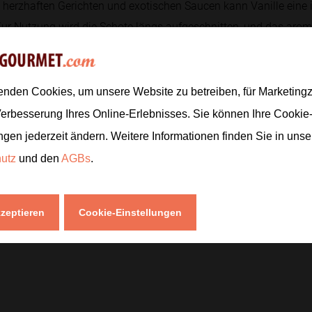
herzhaften Gerichten und exotischen Saucen kann Vanille eine 
r Nutzung wird die Schote längs aufgeschnitten, und das arom
 kann zur Aromatisierung von Flüssigkeiten, wie beispielsweise i
linarischen Verwendung findet Vanille auch in der Parfümindus
enden Cookies, um unsere Website zu betreiben, für Marketin
Verbesserung Ihres Online-Erlebnisses. Sie können Ihre Cookie
ngen jederzeit ändern. Weitere Informationen finden Sie in uns
hutz
und den
AGBs
.
m und enthalten geringfügige Mengen an Vitaminen und Mineralst
fung freier Radikale im Körper beitragen können. Vanille enthäl
kzeptieren
Cookie-Einstellungen
harakteristische Aroma verantwortlich sind. Trotz der geringen Nä
 Eigenschaften und ihrer Fähigkeit, den Zuckerbedarf in Rezepte