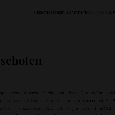
Rezepte
Magazin
Küchenhelfer
Kochpedia
Gus
eschoten
apseln einer tropischen Orchideenart, die zur Gattung Vanilla geh
n häufig in der Küche zur Aromatisierung von Speisen und Getr
r Vanille ist sowohl süß als auch blumig und wird oft mit Woh