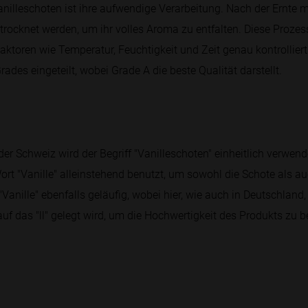
illeschoten ist ihre aufwendige Verarbeitung. Nach der Ernte 
trocknet werden, um ihr volles Aroma zu entfalten. Diese Prozes
 Faktoren wie Temperatur, Feuchtigkeit und Zeit genau kontrollie
Grades eingeteilt, wobei Grade A die beste Qualität darstellt.
er Schweiz wird der Begriff "Vanilleschoten" einheitlich verwende
ort "Vanille" alleinstehend benutzt, um sowohl die Schote als 
"Vanille" ebenfalls geläufig, wobei hier, wie auch in Deutschland
f das "ll" gelegt wird, um die Hochwertigkeit des Produkts zu b