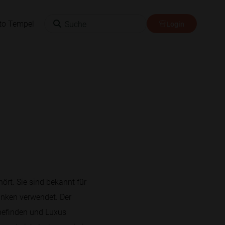
Suche
to Tempel
Login
ört. Sie sind bekannt für
änken verwendet. Der
lbefinden und Luxus