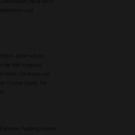
u entwickeln, bevor sie in
eitsintensiv und
Region, gelten als die
en der Welt angebaut,
nd Indien. Der Anbau von
zen Früchte tragen. Die
rt.
e Eiscreme, Pudding, Kuchen