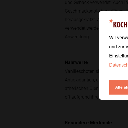
und Gebäck verwendet. Auch in 
Geschmacksnote hinzufügen. Zu
herausgekratzt. Auch die Schale
verwendet werden. Neben der ku
Anwendung.
Wir verw
und zur 
Einstellu
Nährwerte
Datensc
Vanilleschoten sind kalorienar
Antioxidantien, die zur Bekämp
Alle a
ätherischen Ölen, die für das c
oft aufgrund ihrer aromatischen
Besondere Merkmale