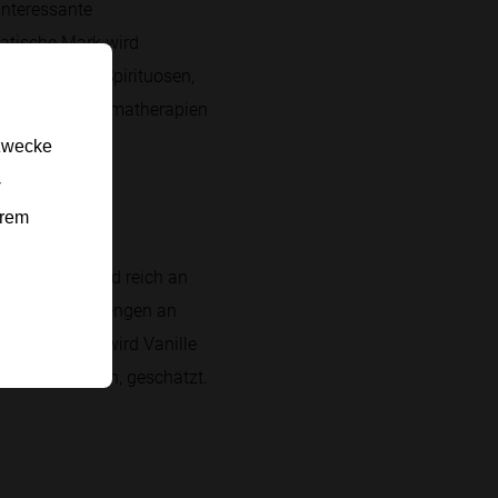
interessante
atische Mark wird
n Sirup oder Spirituosen,
trie und in Aromatherapien
gzwecke
-
erem
offen. Sie sind reich an
t auch kleine Mengen an
hrstoffdichte wird Vanille
n zu reduzieren, geschätzt.