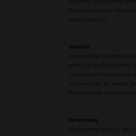
assoziiert. Vanilleschoten werd
den Handel kommen. Sie gelten 
zeitaufwendig ist.
Herkunft
Die Heimat der Vanillepflanze i
ersten, die Vanille kultivierte
insbesondere in Madagaskar, da
Vanille erfordert ein warmes, f
Bestäubung der Blüten erfolgt 
Verwendung
Vanilleschoten finden in der K