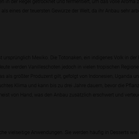
en in der Regel getrocknet und fermentiert, um das volle Aroma z
als eines der teuersten Gewürze der Welt, da ihr Anbau sehr arb
st ursprünglich Mexiko. Die Totonaken, ein indigenes Volk in der 
n. Heute werden Vanilleschoten jedoch in vielen tropischen Region
s als größter Produzent gilt, gefolgt von Indonesien, Uganda u
euchtes Klima und kann bis zu drei Jahre dauern, bevor die Pflan
meist von Hand, was den Anbau zusätzlich erschwert und verteue
üche vielseitige Anwendungen. Sie werden häufig in Desserts wi